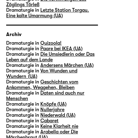
Zöglings Törleß
Dramaturgie in
Letzte Station Torgau.
Eine kalte Umarmung (UA)
Archiv
Dramaturgie in
Quizoola!
Dramaturgie in
Paare bei IKEA (UA)
Dramaturgie in
Die Umsiedlerin oder Das
Leben auf dem Lande
Dramaturgie in
Andersens Märchen (UA)
Dramaturgie in
Von Wunden und
Wundern (UA)
Dramaturgie in
Geschichten vom
Ankommen, Weggehen, Bleiben
Dramaturgie in
Daten sind auch nur
Menschen
Dramaturgie in
Knöpfe (UA)
Dramaturgie in
Nullerjahre
Dramaturgie in
Niederwald (UA)
Dramaturgie in
Cabaret
Dramaturgie in
Keine Klarheit nie
Dramaturgie in
Arabella oder Die
Märchenbraut (UA)