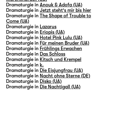
Dramaturgie in
Anouk & Adofa (UA)
Dramaturgie in
Jetzt steht's mir bis hier
Dramaturgie in
The Shape of Trouble to
Come (UA)
Dramaturgie in
Lazarus
Dramaturgie in
Eriopis (UA)
Dramaturgie in
Hotel Pink Lulu (UA)
Dramaturgie in
Für meinen Bruder (UA)
Dramaturgie in
Frühlings Erwachen
Dramaturgie in
Das Schloss
Dramaturgie in
Kitsch und Krempel
Dramaturgie in
k.
Dramaturgie in
Die Eisjungfrau (UA)
Dramaturgie in
Nacht ohne Sterne (DE)
Dramaturgie in
Disko (UA)
Dramaturgie in
Die Nachtigall (UA)