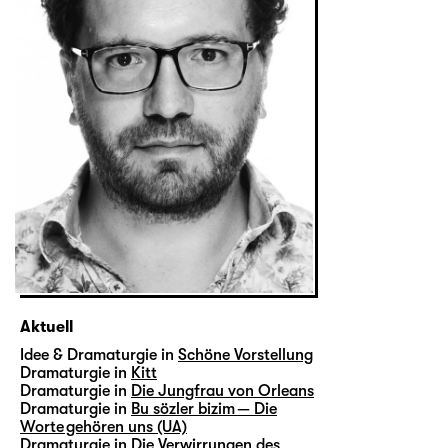
Aktuell
Idee & Dramaturgie in
Schöne Vorstellung
Dramaturgie in
Kitt
Dramaturgie in
Die Jungfrau von Orleans
Dramaturgie in
Bu sözler bizim — Die
Worte gehören uns (UA)
Dramaturgie in
Die Verwirrungen des