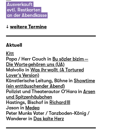
Ausverkauft
evtl. Restkarten
an der Abendkasse
weitere Termine
Aktuell
Kitt
Papa / Herr Couch in
Bu sözler bizim —
Die Worte gehören uns (UA)
Malvolio in
Was ihr wollt (A Tortured
Lover’s Version)
Künstlerische Leitung, Bühne in
Showtime
(ein enttäuschender Abend)
Polizist und Theaterautor O’Hara in
Arsen
und Spitzenhäubchen
Hastings, Bischof in
Richard III
Jason in
Medea
Peter Munks Vater / Tanzboden-König /
Wanderer in
Das kalte Herz