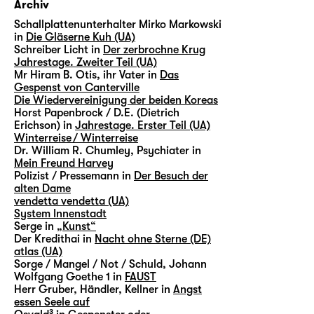
Archiv
Schallplattenunterhalter Mirko Markowski
in
Die Gläserne Kuh (UA)
Schreiber Licht in
Der zerbrochne Krug
Jahrestage. Zweiter Teil (UA)
Mr Hiram B. Otis, ihr Vater in
Das
Gespenst von Canterville
Die Wiedervereinigung der beiden Koreas
Horst Papenbrock / D.E. (Dietrich
Erichson) in
Jahrestage. Erster Teil (UA)
Winterreise / Winterreise
Dr. William R. Chumley, Psychiater in
Mein Freund Harvey
Polizist / Pressemann in
Der Besuch der
alten Dame
vendetta vendetta (UA)
System Innenstadt
Serge in
„Kunst“
Der Kredithai in
Nacht ohne Sterne (DE)
atlas (UA)
Sorge / Mangel / Not / Schuld, Johann
Wolfgang Goethe 1 in
FAUST
Herr Gruber, Händler, Kellner in
Angst
essen Seele auf