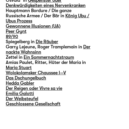
Osvald³ in
Gespenster oder
Denkwürdigkeiten eines Nervenkranken
Hauptmann Bordure / Die ganze
Russische Armee / Der Bär in
König Ubu /
Ubus Prozess
Gewonnene Illusionen (UA)
Peer Gynt
89/90
Spiegelberg in
Die Räuber
Garry Lejeune, Roger Tramplemain in
Der
nackte Wahnsinn
Zettel in
Ein Sommernachtstraum
Amias Paulet, Ritter, Hüter der Maria in
Maria Stuart
Wolokolamsker Chaussee I—V
Das Dschungelbuch
Hedda Gabler
Der Reigen oder Vivre sa vie
Emilia Galotti
Der Weibsteufel
Geschlossene Gesellschaft