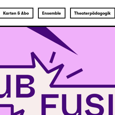
Karten & Abo
Ensemble
Theaterpädagogik