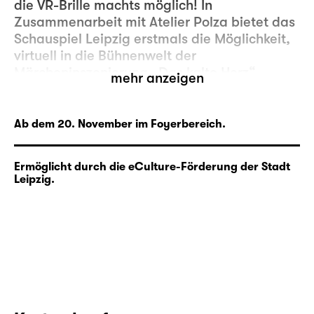
die VR-Brille machts möglich! In
Zusammenarbeit mit Atelier Polza bietet das
Schauspiel Leipzig erstmals die Möglichkeit,
virtuell in die Bühnenwelt der
Märcheninszenierung „
Das kalte Herz
“
mehr anzeigen
abzutauchen.
Ab dem 20. November im Foyerbereich.
Ermöglicht durch die eCulture-Förderung der Stadt
Leipzig.