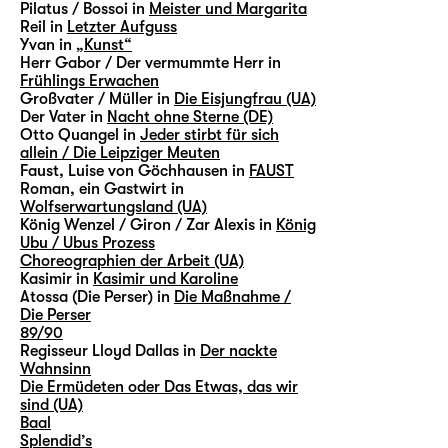
Pilatus / Bossoi in
Meister und Margarita
Reil in
Letzter Aufguss
Yvan in
„Kunst“
Herr Gabor / Der vermummte Herr in
Frühlings Erwachen
Großvater / Müller in
Die Eisjungfrau (UA)
Der Vater in
Nacht ohne Sterne (DE)
Otto Quangel in
Jeder stirbt für sich
allein / Die Leipziger Meuten
Faust, Luise von Göchhausen in
FAUST
Roman, ein Gastwirt in
Wolfserwartungsland (UA)
König Wenzel / Giron / Zar Alexis in
König
Ubu / Ubus Prozess
Choreographien der Arbeit (UA)
Kasimir in
Kasimir und Karoline
Atossa (Die Perser) in
Die Maßnahme /
Die Perser
89/90
Regisseur Lloyd Dallas in
Der nackte
Wahnsinn
Die Ermüdeten oder Das Etwas, das wir
sind (UA)
Baal
Splendid’s