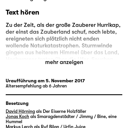
Text hören
Zu der Zeit, als der große Zauberer Hurrikap,
der einst das Zauberland schuf, noch lebte,
ereigneten sich plötzlich nicht enden
wollende Naturkatastrophen. Sturmwinde
gingen aus heiterem Himmel über das Land,
Hochwasser traten über die Ufer, Seuchen
mehr anzeigen
rafften Kühe und Schafe dahin.
Verantwortlich dafür war die Riesin Arachna,
eine sehr böse Hexe, für die jeder Tag, an
Uraufführung am 5. November 2017
dem sie niemandem Böses zufügen konnte,
Altersempfehlung ab 6 Jahren
ein verlorener Tag war. Hurrikap beschloss,
Arachna zu bestrafen, und versetzte sie nach
Besetzung
langem Kampf in einen 5.000 Jahre
David Hörning
als Der Eiserne Holzfäller
währenden Zauberschlaf. So geriet sie in
Jonas Koch
als Smaragdenstädter / Jimmy / Bine, eine
Vergessenheit.
Hummel
Markus Lerch
als Ruf Bilan / Urfin Juice
Als Arachna wieder erwachte, wusste sie