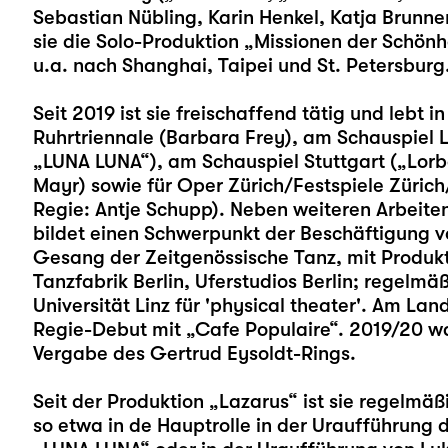
Sebastian Nübling, Karin Henkel, Katja Brunne
sie die Solo-Produktion „Missionen der Schönhei
u.a. nach Shanghai, Taipei und St. Petersburg
Seit 2019 ist sie freischaffend tätig und lebt 
Ruhrtriennale (Barbara Frey), am Schauspiel L
„
LUNA LUNA
“), am Schauspiel Stuttgart („Lor
Mayr) sowie für Oper Zürich/Festspiele Züric
Regie: Antje Schupp). Neben weiteren Arbeiten
bildet einen Schwerpunkt der Beschäftigung 
Gesang der Zeitgenössische Tanz, mit Produkti
Tanzfabrik Berlin, Uferstudios Berlin; regelmä
Universität Linz für 'physical theater'. Am La
Regie-Debut mit „Cafe Populaire“. 2019/20 war
Vergabe des Gertrud Eysoldt-Rings.
Seit der Produktion „
Lazarus“
ist sie regelmäß
so etwa in de Hauptrolle in der Uraufführun