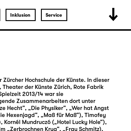
Inklusion
Service
r Zürcher Hochschule der Künste. In dieser
 Theater der Künste Zürich, Rote Fabrik
pielzeit 2013/14 war sie
ägende Zusammenarbeiten dort unter
ze Hecht“, „Die Physiker“, „Wer hat Angst
„Die Hexenjagd“, „Maß für Maß“), Timofey
, Kornél Mundruczó („Hotel Lucky Hole“),
 im „Zerbrochnen Krug“, „Frau Schmitz),