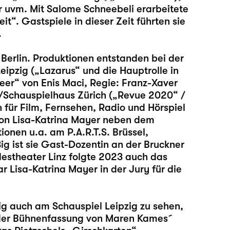
r uvm. Mit Salome Schneebeli erarbeitete
t“. Gastspiele in dieser Zeit führten sie
.
in Berlin. Produktionen entstanden bei der
eipzig („
Lazarus
“ und die Hauptrolle in
beer“ von Enis Maci, Regie: Franz-Xaver
h/Schauspielhaus Zürich („Revue 2020“ /
 für Film, Fernsehen, Radio und Hörspiel
von Lisa-Katrina Mayer neben dem
onen u.a. am P.A.R.T.S. Brüssel,
ßig ist sie Gast-Dozentin an der Bruckner
ndestheater Linz folgte 2023 auch das
 Lisa-Katrina Mayer in der Jury für die
ig auch am Schauspiel Leipzig zu sehen,
g der Bühnenfassung von Maren Kames´