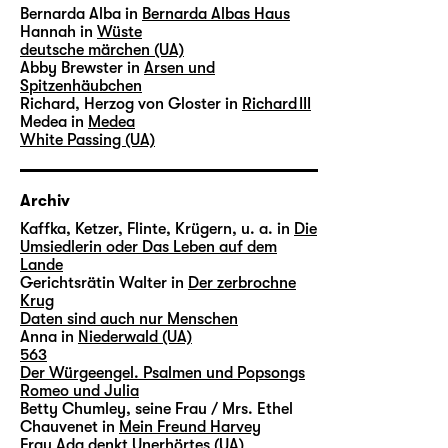
Bernarda Alba in
Bernarda Albas Haus
Hannah in
Wüste
deutsche märchen (UA)
Abby Brewster in
Arsen und
Spitzenhäubchen
Richard, Herzog von Gloster in
Richard III
Medea in
Medea
White Passing (UA)
Archiv
Kaffka, Ketzer, Flinte, Krügern, u. a. in
Die
Umsiedlerin oder Das Leben auf dem
Lande
Gerichtsrätin Walter in
Der zerbrochne
Krug
Daten sind auch nur Menschen
Anna in
Niederwald (UA)
563
Der Würgeengel. Psalmen und Popsongs
Romeo und Julia
Betty Chumley, seine Frau / Mrs. Ethel
Chauvenet in
Mein Freund Harvey
Frau Ada denkt Unerhörtes (UA)