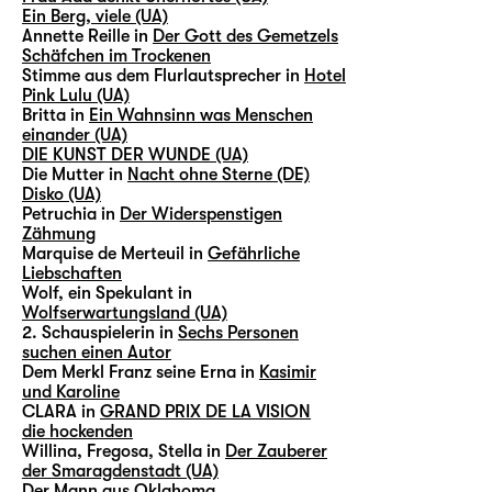
Ein Berg, viele (UA)
Annette Reille in
Der Gott des Gemetzels
Schäfchen im Trockenen
Stimme aus dem Flurlautsprecher in
Hotel
Pink Lulu (UA)
Britta in
Ein Wahnsinn was Menschen
einander (UA)
DIE KUNST DER WUNDE (UA)
Die Mutter in
Nacht ohne Sterne (DE)
Disko (UA)
Petruchia in
Der Widerspenstigen
Zähmung
Marquise de Merteuil in
Gefährliche
Liebschaften
Wolf, ein Spekulant in
Wolfserwartungsland (UA)
2. Schauspielerin in
Sechs Personen
suchen einen Autor
Dem Merkl Franz seine Erna in
Kasimir
und Karoline
CLARA in
GRAND PRIX DE LA VISION
die hockenden
Willina, Fregosa, Stella in
Der Zauberer
der Smaragdenstadt (UA)
Der Mann aus Oklahoma