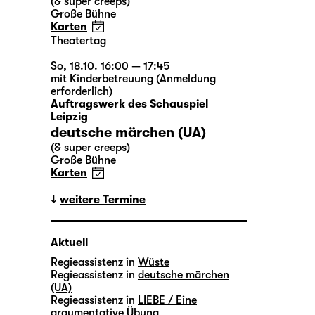
(& super creeps)
Große Bühne
Karten
Theatertag
So, 18.10. 16:00 — 17:45
mit Kinderbetreuung (Anmeldung
erforderlich)
Auftragswerk des Schauspiel
Leipzig
deutsche märchen (UA)
(& super creeps)
Große Bühne
Karten
weitere Termine
Aktuell
Regieassistenz in
Wüste
Regieassistenz in
deutsche märchen
(UA)
Regieassistenz in
LIEBE / Eine
argumentative Übung