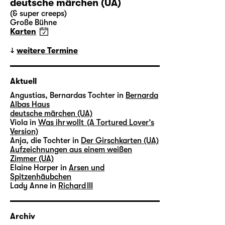
deutsche märchen (UA)
(& super creeps)
Große Bühne
Karten
weitere Termine
Aktuell
Angustias, Bernardas Tochter in
Bernarda
Albas Haus
deutsche märchen (UA)
Viola in
Was ihr wollt (A Tortured Lover’s
Version)
Anja, die Tochter in
Der Girschkarten (UA)
Aufzeichnungen aus einem weißen
Zimmer (UA)
Elaine Harper in
Arsen und
Spitzenhäubchen
Lady Anne in
Richard III
Archiv