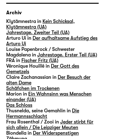
Archiv
Klytämnestra in
Kein Schicksal,
Klytämnestra (UA)
Jahrestage. Zweiter Teil (UA)
Arturo Ui in
Der aufhaltsame Aufstieg des
Arturo Ui
Louise Papenbrock / Schwester
Magdalena in
Jahrestage. Erster Teil (UA)
FRA in
Fischer Fritz (UA)
Véronique Houillé in
Der Gott des
Gemetzels
Claire Zachanassian in
Der Besuch der
alten Dame
Schäfchen im Trockenen
Marion in
Ein Wahnsinn was Menschen
einander (UA)
Das Schloss
Thusnelda, seine Gemahlin in
Die
Hermannsschlacht
Frau Rosenthal / Zooi in
Jeder stirbt für
sich allein / Die Leipziger Meuten
Biondella in
Der Widerspenstigen
Zähmung