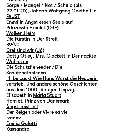
Sorge / Mangel / Not / Schuld (bis
22.01.20), Johann Wolfgang Goethe 1 in
FAUST
Emmi in
Angst essen Seele auf
Prinzessin Hamlet (DSE)
Wolken.Heim
Die Fürstin in
Der Streit
89/90
Drei sind wir (UA)
Dotty Otley, Mrs. Clackett in
Der nackte
Wahnsinn
Die Schutzflehenden / Die
Schutzbefohlenen
I’ll be back! Wie Hans Wurst die Neuberin
vertrieb. Und andere schöne Geschichten
aus dem 1000-jährigen Leipzig.
Elisabeth in
Maria Stuart
Hamlet, Prinz von Dänemark
Angst reist mit
Der Reigen oder Vivre sa vie
Ivanov
Emilia Galotti
Kassandra