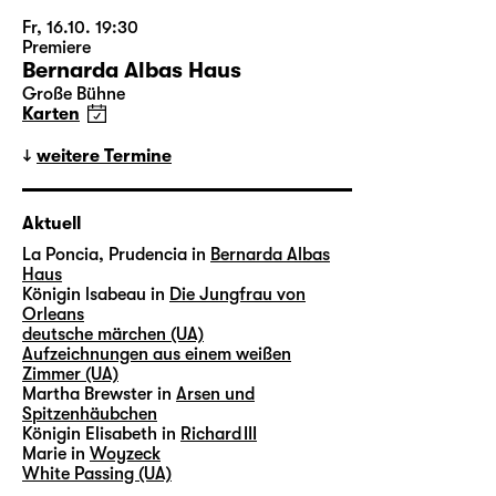
Fr, 16.10. 19:30
Premiere
Bernarda Albas Haus
Große Bühne
Karten
weitere Termine
Aktuell
La Poncia, Prudencia in
Bernarda Albas
Haus
Königin lsabeau in
Die Jungfrau von
Orleans
deutsche märchen (UA)
Aufzeichnungen aus einem weißen
Zimmer (UA)
Martha Brewster in
Arsen und
Spitzenhäubchen
Königin Elisabeth in
Richard III
Marie in
Woyzeck
White Passing (UA)