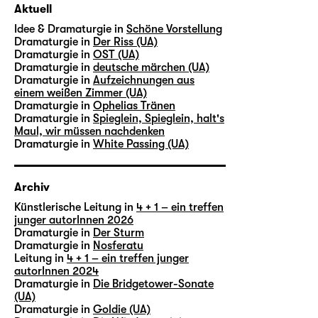
Aktuell
Idee & Dramaturgie in
Schöne Vorstellung
Dramaturgie in
Der Riss (UA)
Dramaturgie in
OST (UA)
Dramaturgie in
deutsche märchen (UA)
Dramaturgie in
Aufzeichnungen aus
einem weißen Zimmer (UA)
Dramaturgie in
Ophelias Tränen
Dramaturgie in
Spieglein, Spieglein, halt's
Maul, wir müssen nachdenken
Dramaturgie in
White Passing (UA)
Archiv
Künstlerische Leitung in
4 + 1 – ein treffen
junger autorInnen 2026
Dramaturgie in
Der Sturm
Dramaturgie in
Nosferatu
Leitung in
4 + 1 – ein treffen junger
autorInnen 2024
Dramaturgie in
Die Bridgetower-Sonate
(UA)
Dramaturgie in
Goldie (UA)