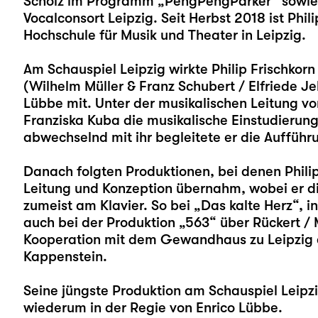
Scholz im Programm „PengPengParker“ sowie
Vocalconsort Leipzig. Seit Herbst 2018 ist Phi
Hochschule für Musik und Theater in Leipzig.
Am Schauspiel Leipzig wirkte Philip Frischkorn 
(Wilhelm Müller & Franz Schubert / Elfriede Jel
Lübbe mit. Unter der musikalischen Leitung v
Franziska Kuba die musikalische Einstudierung
abwechselnd mit ihr begleitete er die Aufführ
Danach folgten Produktionen, bei denen Philip
Leitung und Konzeption übernahm, wobei er di
zumeist am Klavier. So bei „
Das kalte Herz
“, i
auch bei der Produktion „
563
“ über Rückert / 
Kooperation mit dem Gewandhaus zu Leipzig e
Kappenstein.
Seine jüngste Produktion am Schauspiel Leipzi
wiederum in der Regie von Enrico Lübbe.