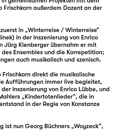
 in gemeinsamen Projekten mit dem
lip Frischkorn außerdem Dozent an der
zuerst in „
Winterreise / Winterreise
“
inek) in der Inszenierung von Enrico
on Jürg Kienberger übernahm er mit
 des Ensembles und die Korrepetition;
ungen auch musikalisch und szenisch.
 Frischkorn direkt die musikalische
e Aufführungen immer live begleitet,
n der Inszenierung von Enrico Lübbe, und
Mahlers „Kindertotenlieder“, die in
ntstand in der Regie von Konstanze
g ist nun Georg Büchners „
Woyzeck
“,