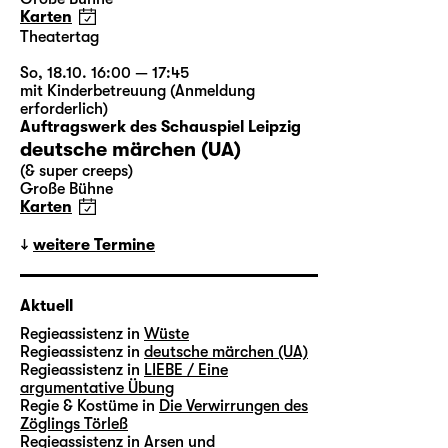
Karten
Theatertag
So, 18.10. 16:00 — 17:45
mit Kinderbetreuung (Anmeldung
erforderlich)
Auftragswerk des Schauspiel Leipzig
deutsche märchen (UA)
(& super creeps)
Große Bühne
Karten
weitere Termine
Aktuell
Regieassistenz in
Wüste
Regieassistenz in
deutsche märchen (UA)
Regieassistenz in
LIEBE / Eine
argumentative Übung
Regie & Kostüme in
Die Verwirrungen des
Zöglings Törleß
Regieassistenz in
Arsen und