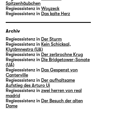
Spitzenhäubchen
Regieassistenz in
Woyzeck
Regieassistenz in
Das kalte Herz
Archiv
Regieassistenz in
Der Sturm
Regieassistenz in
Kein Schicksal,
Klytämnestra (UA)
Regieassistenz in
Der zerbrochne Krug
Regieassistenz in
Die Bridgetower-Sonate
(UA)
Regieassistenz in
Das Gespenst von
Canterville
Regieassistenz in
Der aufhaltsame
Aufstieg des Arturo Ui
Regieassistenz in
zwei herren von real
madrid
Regieassistenz in
Der Besuch der alten
Dame