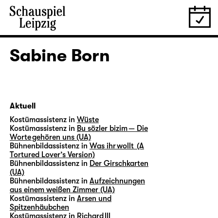
Sabine Born
Aktuell
Kostümassistenz in
Wüste
Kostümassistenz in
Bu sözler bizim — Die
Worte gehören uns (UA)
Bühnenbildassistenz in
Was ihr wollt (A
Tortured Lover’s Version)
Bühnenbildassistenz in
Der Girschkarten
(UA)
Bühnenbildassistenz in
Aufzeichnungen
aus einem weißen Zimmer (UA)
Kostümassistenz in
Arsen und
Spitzenhäubchen
Kostümassistenz in
Richard III