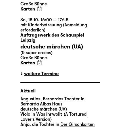
Große Bühne
Karten
So, 18.10. 16:00 — 17:45
mit Kinderbetreuung (Anmeldung
erforderlich)
Auftragswerk des Schauspiel
Leipzig
deutsche märchen (UA)
(& super creeps)
Große Bühne
Karten
weitere Termine
Aktuell
Angustias, Bernardas Tochter in
Bernarda Albas Haus
deutsche märchen (UA)
Viola in
Was ihr wollt (A Tortured
Lover’s Version)
Anja, die Tochter in
Der Girschkarten