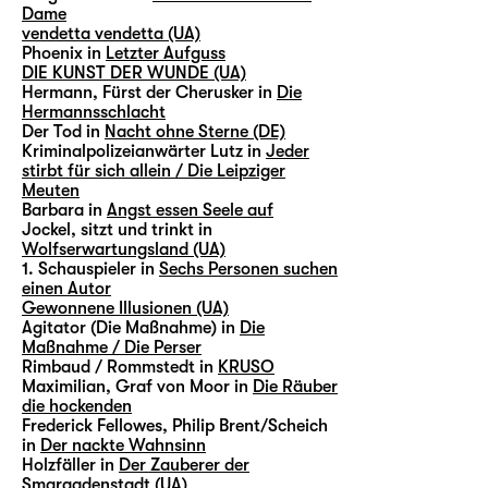
Dame
vendetta vendetta (UA)
Phoenix in
Letzter Aufguss
DIE KUNST DER WUNDE (UA)
Hermann, Fürst der Cherusker in
Die
Hermannsschlacht
Der Tod in
Nacht ohne Sterne (DE)
Kriminalpolizeianwärter Lutz in
Jeder
stirbt für sich allein / Die Leipziger
Meuten
Barbara in
Angst essen Seele auf
Jockel, sitzt und trinkt in
Wolfserwartungsland (UA)
1. Schauspieler in
Sechs Personen suchen
einen Autor
Gewonnene Illusionen (UA)
Agitator (Die Maßnahme) in
Die
Maßnahme / Die Perser
Rimbaud / Rommstedt in
KRUSO
Maximilian, Graf von Moor in
Die Räuber
die hockenden
Frederick Fellowes, Philip Brent/Scheich
in
Der nackte Wahnsinn
Holzfäller in
Der Zauberer der
Smaragdenstadt (UA)