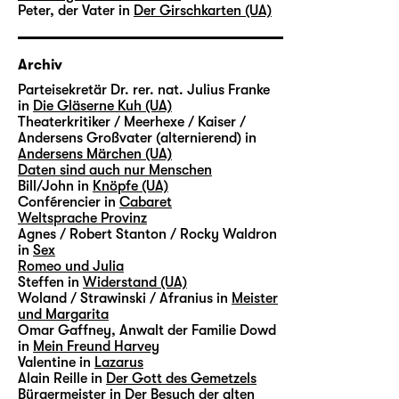
Peter, der Vater in
Der Girschkarten (UA)
Archiv
Parteisekretär Dr. rer. nat. Julius Franke
in
Die Gläserne Kuh (UA)
Theaterkritiker / Meerhexe / Kaiser /
Andersens Großvater (alternierend) in
Andersens Märchen (UA)
Daten sind auch nur Menschen
Bill/John in
Knöpfe (UA)
Conférencier in
Cabaret
Weltsprache Provinz
Agnes / Robert Stanton / Rocky Waldron
in
Sex
Romeo und Julia
Steffen in
Widerstand (UA)
Woland / Strawinski / Afranius in
Meister
und Margarita
Omar Gaffney, Anwalt der Familie Dowd
in
Mein Freund Harvey
Valentine in
Lazarus
Alain Reille in
Der Gott des Gemetzels
Bürgermeister in
Der Besuch der alten