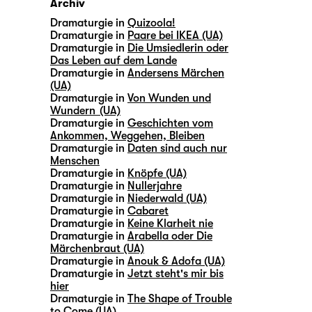
Archiv
Dramaturgie in
Quizoola!
Dramaturgie in
Paare bei IKEA (UA)
Dramaturgie in
Die Umsiedlerin oder
Das Leben auf dem Lande
Dramaturgie in
Andersens Märchen
(UA)
Dramaturgie in
Von Wunden und
Wundern (UA)
Dramaturgie in
Geschichten vom
Ankommen, Weggehen, Bleiben
Dramaturgie in
Daten sind auch nur
Menschen
Dramaturgie in
Knöpfe (UA)
Dramaturgie in
Nullerjahre
Dramaturgie in
Niederwald (UA)
Dramaturgie in
Cabaret
Dramaturgie in
Keine Klarheit nie
Dramaturgie in
Arabella oder Die
Märchenbraut (UA)
Dramaturgie in
Anouk & Adofa (UA)
Dramaturgie in
Jetzt steht's mir bis
hier
Dramaturgie in
The Shape of Trouble
to Come (UA)