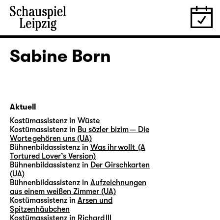
Sabine Born
Aktuell
Kostümassistenz in
Wüste
Kostümassistenz in
Bu sözler bizim — Die
Worte gehören uns (UA)
Bühnenbildassistenz in
Was ihr wollt (A
Tortured Lover’s Version)
Bühnenbildassistenz in
Der Girschkarten
(UA)
Bühnenbildassistenz in
Aufzeichnungen
aus einem weißen Zimmer (UA)
Kostümassistenz in
Arsen und
Spitzenhäubchen
Kostümassistenz in
Richard III