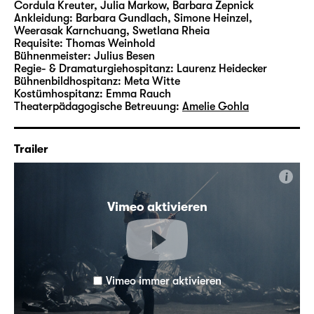
Cordula Kreuter, Julia Markow, Barbara Zepnick
Ankleidung:
Barbara Gundlach, Simone Heinzel,
Weerasak Karnchuang, Swetlana Rheia
Requisite:
Thomas Weinhold
Bühnenmeister:
Julius Besen
Regie- & Dramaturgiehospitanz:
Laurenz Heidecker
Bühnenbildhospitanz:
Meta Witte
Kostümhospitanz:
Emma Rauch
Theaterpädagogische Betreuung:
Amelie Gohla
Trailer
i
Vimeo aktivieren
Vimeo immer aktivieren