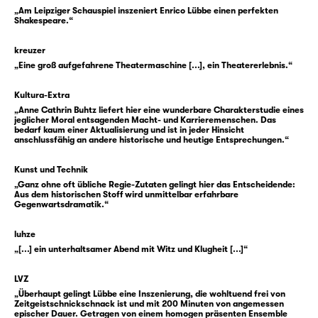
aufzuführen: Gesellschaft als Schlacht,
„Am Leipziger Schauspiel inszeniert Enrico Lübbe einen perfekten
Leben als Nahkampf — mit den Waffen des
Shakespeare.“
Wortes, der Intrige und des Mordes.
kreuzer
„Eine groß aufgefahrene Theatermaschine [...], ein Theatererlebnis.“
Und niemand ahnt, wie gut er genau damit in
die Gesellschaft passt. Zug um Zug wird er
Kultura-Extra
schließlich König Richard III. Gloster ist dabei
„Anne Cathrin Buhtz liefert hier eine wunderbare Charakterstudie eines
klug, er ist schnell, er ist brutal — und allein
jeglicher Moral entsagenden Macht- und Karrieremenschen. Das
bedarf kaum einer Aktualisierung und ist in jeder Hinsicht
ist er dabei nie. Denn er weiß sich immer
anschlussfähig an andere historische und heutige Entsprechungen.“
wieder neue Verbündete zu schaffen — nicht
nur die Figuren im Stück, sondern auch uns,
Kunst und Technik
„Ganz ohne oft übliche Regie-Zutaten gelingt hier das Entscheidende:
das Publikum.
Aus dem historischen Stoff wird unmittelbar erfahrbare
Gegenwartsdramatik.“
Aber je mehr Gloster Tat um Tat, Zug um Zug
luhze
der Aufstieg gelingt, desto stärker wird er
„[...] ein unterhaltsamer Abend mit Witz und Klugheit [...]“
konfrontiert mit einer Reihe starker
Frauenfiguren wie Lady Anne, Königin
LVZ
Elisabeth, Königin Margaret oder seiner
„Überhaupt gelingt Lübbe eine Inszenierung, die wohltuend frei von
Zeitgeistschnickschnack ist und mit 200 Minuten von angemessen
Mutter, der Herzogin von York.
epischer Dauer. Getragen von einem homogen präsenten Ensemble