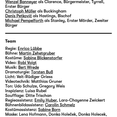
Vimeo aktivieren
Wenzel Banneyer
als Clarence, Bürgermeister, Tyrrell,
Erster Bürger
Christoph Müller
als Buckingham
Denis Petković
als Hastings, Bischof
Michael Pempelforth
als Stanley, Erster Mörder, Zweiter
Bürger
Vimeo immer aktivieren
Team
Regie:
Enrico Lübbe
Bühne:
Martin Zehetgruber
Kostüme:
Sabine Blickenstorfer
Video:
Robi Voigt
Musik:
Bert Wrede
Dramaturgie:
Torsten Buß
Licht:
Veit-Rüdiger Griess
Videotechnik:
Matthias Gruner
Ton:
Udo Schulze, Gregory Weis
Inspizienz:
Luisa Rubel
Soufflage:
Ditte Trischan
Regieassistenz:
Emily Huber
,
Lara-Chayenne Zwickert
Bühnenbildassistenz:
Carolin Schmelz
Kostümassistenz:
Sabine Born
Maske:
Lena Hofmann, Donka Holeček, Donka Holecek,