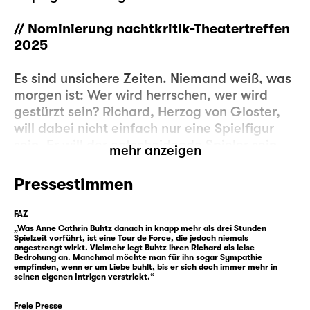
// Nominierung nachtkritik-Theatertreffen
2025
Es sind unsichere Zeiten. Niemand weiß, was
morgen ist: Wer wird herrschen, wer wird
gestürzt sein? Richard, Herzog von Gloster,
will dabei nicht einfach nur eine Spielfigur
sein. Er will der entscheidende Spieler sein.
mehr anzeigen
Der Sieger über alle.
Pressestimmen
Der Krieg ist vorbei, aber mit den neuen
Zeiten kann Gloster nichts anfangen. Was
FAZ
anderes als Krieg kann er nicht. Mit seinem
„Was Anne Cathrin Buhtz danach in knapp mehr als drei Stunden
Spielzeit vorführt, ist eine Tour de Force, die jedoch niemals
Wesen würde er keine Chance haben, das
angestrengt wirkt. Vielmehr legt Buhtz ihren Richard als leise
Bedrohung an. Manchmal möchte man für ihn sogar Sympathie
hört er schon sein Leben lang, angefangen
empfinden, wenn er um Liebe buhlt, bis er sich doch immer mehr in
bei seiner eigenen Mutter. Also bleibt er im
seinen eigenen Intrigen verstrickt.“
Kriegsmodus und beschließt, sein Stück
Freie Presse