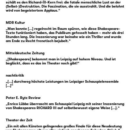
schält es den Richard-III-Kern frei: die fatale menschliche Lust an der
(Selbst-)Destruktion. Die Faszination, die sie ausstrahlt. Und die belohnt
Ob Witwe oder Mutter, Ehefrau oder
wird von begeistertem Applaus.“
gewesene Regentin — und oftmals alles
zugleich —, haben sie alte und neue
MDR Kultur
„Man konnte [...] regelrecht im Raum spüren, wie diese Shakespeare-
Herrschaft überlebt, können erzählen vom
Texte funktioniert haben, das Publikum gefesselt haben – mehr als drei
Verlust und vom Danach. Sie sind es, die sich
Stunden lang. Die Inszenierung war beinahe wie ein Thriller und wurde
am Ende zu Recht frenetisch bejubelt.“
ihm in den Weg stellen. Und sie begleiten
Glosters Fall.
Mitteldeutsche Zeitung
„[Shakespeare] bekommt man in Leipzig auf hohem Niveau. Und ist
beglückt, dass es das im Theater noch gibt!“
Nur zwei Jahre regierte Richard III., mit
dessen Tod auch die „Rosenkriege“ endeten.
nachtkritik
William Shakespeares „Richard III“ formt vor
„[...] durchweg höchste Leistungen im Leipziger Schauspielensemble
diesem Hintergrund ein gewaltiges Stück
[...]“
Theater — über Hybris, Skrupellosigkeit und
Peter E. Rytz Review
das Überschreiten aller Normen. In der
„Enrico Lübbe überrascht am Schauspiel Leipzig mit seiner Inszenierung
Übersetzung von Thomas Brasch ist es ein
von Shakespeares RICHARD III auf selbstbewusst eigene Weise [...].“
scharfes Psychogramm genauso wie ein
dunkles Schauerstück.
Theater der Zeit
„Ein mit allen Künsten gelingendes großes Finale für diese Neudeutung