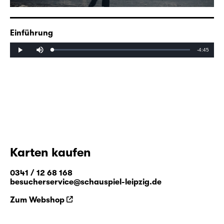
Einführung
Mute
Remaining
-4:45
Loaded
:
Progress
:
Play
0%
0%
Time
Karten kaufen
0341 / 12 68 168
besucherservice@schauspiel-leipzig.de
Zum Webshop