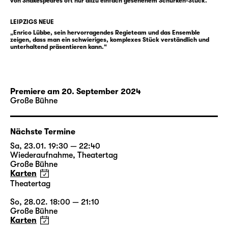
von Shakespeares oft nur allzu einfach gesehenem Schurken-Stück.“
Enrico Lübbe
, seit 2013 Intendant des
Schauspiel Leipzig, inszeniert nach
LEIPZIGS NEUE
„
Winterreise / Winterreise
“ (Schubert /
„Enrico Lübbe, sein hervorragendes Regieteam und das Ensemble
zeigen, dass man ein schwieriges, komplexes Stück verständlich und
Jelinek), „
Faust I & II
“ (Goethe) sowie
unterhaltend präsentieren kann.“
Büchners „
Woyzeck
“ den Klassiker von
Shakespeare. Für „Richard III“ arbeitet
erstmals Martin Zehetgruber am Schauspiel
Premiere am 20. September 2024
Leipzig. Er entwirft regelmäßig die
Große Bühne
Bühnenräume für Inszenierungen von Andrea
Breth, Barbara Frey und Martin Kušej und
erhielt mehrfach den Österreichischen
Nächste Termine
Theaterpreis Nestroy für die beste
Sa, 23.01. 19:30 — 22:40
Ausstattung sowie den Titel Bühnenbildner
Wiederaufnahme
,
Theatertag
Große Bühne
des Jahres der Fachzeitschriften Opernwelt
Karten
und Theater heute. Sabine Blickenstorfer
Theatertag
schuf zuletzt die Kostüme für „
Das Gespenst
So, 28.02. 18:00 — 21:10
von Canterville
“ und „
Fischer Fritz
“ am
Große Bühne
Schauspiel Leipzig. Neben Enrico Lübbe und
Karten