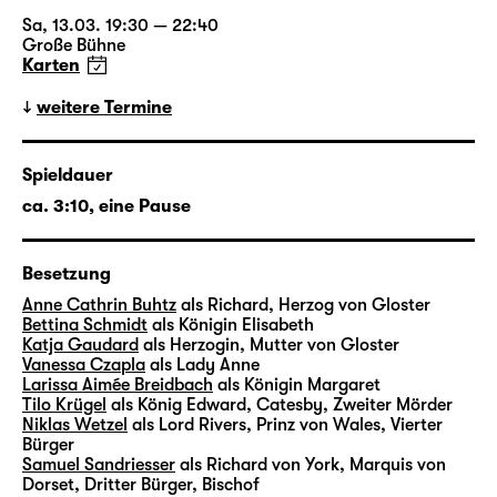
Markus Bothe verbindet sie eine langjährige
Zusammenarbeit u. a. mit Lorenzo Fioroni,
Sa, 13.03. 19:30 — 22:40
Große Bühne
Corinna von Rad, Barbara David Brüesch
Karten
oder Jonas Knecht. Bert Wrede komponierte
zahlreiche Musiken u. a. für Filme von Detlev
weitere Termine
Buck und Thomas Stuber oder Inszenierungen
von Michael Thalheimer und Mateja Koležnik.
Spieldauer
In Leipzig wirkte er zuletzt mit bei der
ca. 3:10, eine Pause
Uraufführung der Theaterfassung von
Richard Yates’ „Zeiten des Aufruhrs“ in der
Regie von Enrico Lübbe.
Besetzung
Anne Cathrin Buhtz
als Richard, Herzog von Gloster
Bettina Schmidt
als Königin Elisabeth
Katja Gaudard
als Herzogin, Mutter von Gloster
„Richard III“ in 30 Sekunden
Vanessa Czapla
als Lady Anne
Larissa Aimée Breidbach
als Königin Margaret
mit Chefdramaturg Torsten Buß
Tilo Krügel
als König Edward, Catesby, Zweiter Mörder
Niklas Wetzel
als Lord Rivers, Prinz von Wales, Vierter
Bürger
i
Samuel Sandriesser
als Richard von York, Marquis von
Dorset, Dritter Bürger, Bischof