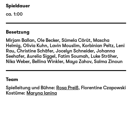
Verschwinden?
Spieldauer
ca. 1:00
#noname nimmt euch mit in eine Welt voller
Ansprüche, Erwartungen und Makellosigkeit,
in der es keine Individualität geben darf –
Besetzung
und stellt dabei die Frage, was uns zu dem
Mirjam Ballan, Ole Becker, Sümela Cörüt, Mascha
Menschen macht, der wir sind.
Helmig, Olivia Kuhn, Lavin Mouslim, Korbinian Peltz, Leni
Rau, Christine Schäfer, Jocelyn Schneider, Johanna
Seehafer, Aurelia Siggel, Fatim Soumah, Luke Ströher,
Nika Weber, Bellina Winkler, Maya Zahov, Salma Zinoun
Mehr zur ClubFusion 2026
Team
Spielleitung und Bühne:
Rosa Preiß
,
Florentine Czapowski
Kostüme:
Maryna Ianina