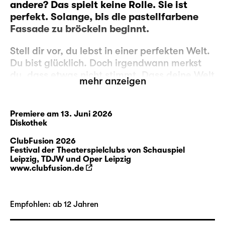
andere? Das spielt keine Rolle. Sie ist
perfekt. Solange, bis die pastellfarbene
Fassade zu bröckeln beginnt.
Stell dir vor, du lebst in einer perfekten Welt.
Du bist glücklich. Doch irgendwann merkst
du, dass etwas nicht stimmt. Dass deine Welt
mehr anzeigen
nur eine kleine Blase ist und außerhalb eine
Wahrheit liegt, von der du bis heute nichts
wusstest. Dein Leben wurde von anderen
Premiere am 13. Juni 2026
bestimmt. Du wurdest von anderen
Diskothek
erschaffen. Du hast dich angepasst, weil
ClubFusion 2026
man das eben so macht.
Festival der Theaterspielclubs von Schauspiel
Leipzig, TDJW und Oper Leipzig
www.clubfusion.de
Was jetzt?
Vorsichtig sein. Verbündete suchen. Nicht
Empfohlen: ab 12 Jahren
auffallen.
Oder doch laut werden? Sich auflehnen.