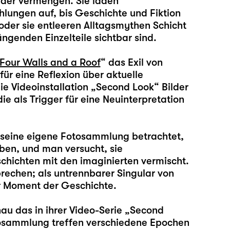
nder vermengen. Sie laden
ählungen auf, bis Geschichte und Fiktion
oder sie entleeren Alltagsmythen Schicht
genden Einzelteile sichtbar sind.
Four Walls and a Roof
“ das Exil von
ür eine Reflexion über aktuelle
e Videoinstallation „Second Look“ Bilder
e als Trigger für eine Neuinterpretation
 seine eigene Fotosammlung betrachtet,
eben, und man versucht, sie
hichten mit den imaginierten vermischt.
rechen; als untrennbarer Singular von
er Moment der Geschichte.
u das in ihrer Video-Serie „Second
otosammlung treffen verschiedene Epochen