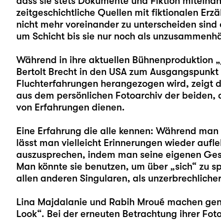
dass sie stets Dokumente und Fiktion miteina
zeitgeschichtliche Quellen mit fiktionalen Erz
nicht mehr voreinander zu unterscheiden sind 
um Schicht bis sie nur noch als unzusammenhän
Während in ihre aktuellen Bühnenproduktion „
Bertolt Brecht in den USA zum Ausgangspunkt f
Fluchterfahrungen herangezogen wird, zeigt di
aus dem persönlichen Fotoarchiv der beiden, di
von Erfahrungen dienen.
Eine Erfahrung die alle kennen: Während man
lässt man vielleicht Erinnerungen wieder aufl
auszusprechen, indem man seine eigenen Gesc
Man könnte sie benutzen, um über „sich“ zu sp
allen anderen Singularen, als unzerbrechlich
Lina Majdalanie und Rabih Mroué machen gena
Look“. Bei der erneuten Betrachtung ihrer F