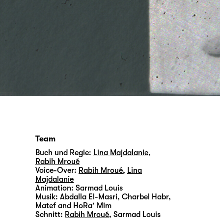
Team
Buch und Regie:
Lina Majdalanie
,
Rabih Mroué
Voice-Over:
Rabih Mroué
,
Lina
Majdalanie
Animation:
Sarmad Louis
Musik:
Abdalla El-Masri, Charbel Habr,
Matef and HoRa’ Mim
Schnitt:
Rabih Mroué
,
Sarmad Louis