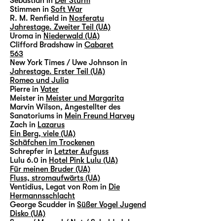
Sebastian in
Der Sturm
Stimmen in
Soft War
R. M. Renfield in
Nosferatu
Jahrestage. Zweiter Teil (UA)
Uroma in
Niederwald (UA)
Clifford Bradshaw in
Cabaret
563
New York Times / Uwe Johnson in
Jahrestage. Erster Teil (UA)
Romeo und Julia
Pierre in
Vater
Meister in
Meister und Margarita
Marvin Wilson, Angestellter des
Sanatoriums in
Mein Freund Harvey
Zach in
Lazarus
Ein Berg, viele (UA)
Schäfchen im Trockenen
Schrepfer in
Letzter Aufguss
Lulu 6.0 in
Hotel Pink Lulu (UA)
Für meinen Bruder (UA)
Fluss, stromaufwärts (UA)
Ventidius, Legat von Rom in
Die
Hermannsschlacht
George Scudder in
Süßer Vogel Jugend
Disko (UA)