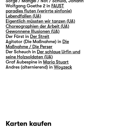
Sorge / Mangel / Not / Schuld, Johann
Wolfgang Goethe 2 in
FAUST
paradies fluten (verirrte sinfonie)
Lebendfallen (UA)
Eigentlich müssten wir tanzen (UA)
Choreographien der Arbeit (UA)
Gewonnene Illusionen (UA)
Der Fürst in
Der Streit
Agitator (Die Maßnahme) in
Die
Maßnahme / Die Perser
Der Scheuch in
Der schlaue Urfin und
seine Holzsoldaten (UA)
Graf Aubespine in
Maria Stuart
Andres (alternierend) in
Woyzeck
Karten kaufen