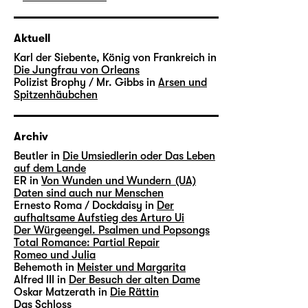
Aktuell
Karl der Siebente, König von Frankreich in
Die Jungfrau von Orleans
Polizist Brophy / Mr. Gibbs in
Arsen und
Spitzenhäubchen
Archiv
Beutler in
Die Umsiedlerin oder Das Leben
auf dem Lande
ER in
Von Wunden und Wundern (UA)
Daten sind auch nur Menschen
Ernesto Roma / Dockdaisy in
Der
aufhaltsame Aufstieg des Arturo Ui
Der Würgeengel. Psalmen und Popsongs
Total Romance: Partial Repair
Romeo und Julia
Behemoth in
Meister und Margarita
Alfred III in
Der Besuch der alten Dame
Oskar Matzerath in
Die Rättin
Das Schloss