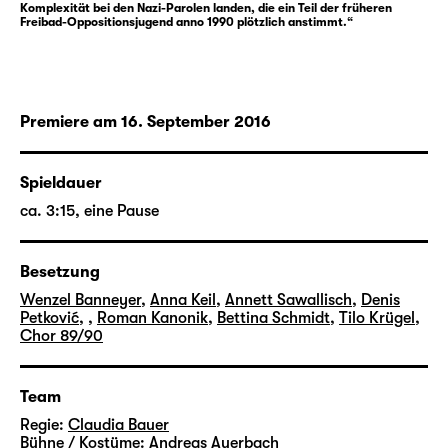
Komplexität bei den Nazi-Parolen landen, die ein Teil der früheren
Freibad-Oppositionsjugend anno 1990 plötzlich anstimmt.“
Premiere am 16. September 2016
Spieldauer
ca. 3:15, eine Pause
Besetzung
Wenzel Banneyer
,
Anna Keil
,
Annett Sawallisch
,
Denis
Petković
,
,
Roman Kanonik
,
Bettina Schmidt
,
Tilo Krügel
,
Chor 89/90
Team
Regie:
Claudia Bauer
Bühne / Kostüme:
Andreas Auerbach