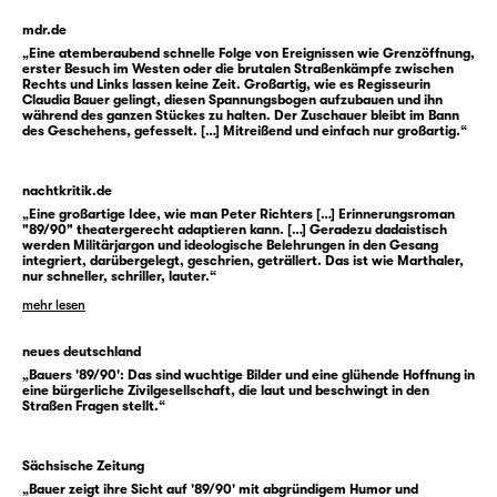
mdr.de
„Eine atemberaubend schnelle Folge von Ereignissen wie Grenzöffnung,
erster Besuch im Westen oder die brutalen Straßenkämpfe zwischen
Rechts und Links lassen keine Zeit. Großartig, wie es Regisseurin
Claudia Bauer gelingt, diesen Spannungsbogen aufzubauen und ihn
während des ganzen Stückes zu halten. Der Zuschauer bleibt im Bann
des Geschehens, gefesselt. […] Mitreißend und einfach nur großartig.“
nachtkritik.de
„Eine großartige Idee, wie man Peter Richters […] Erinnerungsroman
"89/90" theatergerecht adaptieren kann. […] Geradezu dadaistisch
werden Militärjargon und ideologische Belehrungen in den Gesang
integriert, darübergelegt, geschrien, geträllert. Das ist wie Marthaler,
nur schneller, schriller, lauter.“
mehr lesen
neues deutschland
„Bauers '89/90': Das sind wuchtige Bilder und eine glühende Hoffnung in
eine bürgerliche Zivilgesellschaft, die laut und beschwingt in den
Straßen Fragen stellt.“
Sächsische Zeitung
„Bauer zeigt ihre Sicht auf '89/90' mit abgründigem Humor und