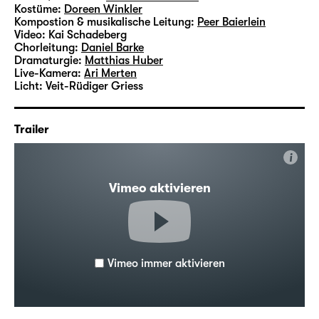
Kostüme:
Doreen Winkler
Kompostion & musikalische Leitung:
Peer Baierlein
Video:
Kai Schadeberg
Chorleitung:
Daniel Barke
Dramaturgie:
Matthias Huber
Live-Kamera:
Ari Merten
Licht:
Veit-Rüdiger Griess
Trailer
i
Vimeo aktivieren
Vimeo immer aktivieren