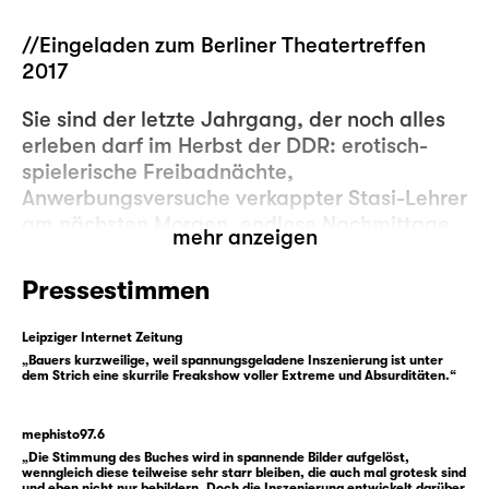
//Eingeladen zum Berliner Theatertreffen
2017
Sie sind der letzte Jahrgang, der noch alles
erleben darf im Herbst der DDR: erotisch-
spielerische Freibadnächte,
Anwerbungsversuche verkappter Stasi-Lehrer
am nächsten Morgen, endlose Nachmittage
mehr anzeigen
im FDJ-Jugendklub, die vertraute
Gewissheit, dass Urlaub nun mal
Pressestimmen
„Sächsische Schweiz“ oder „Ungarn“ ist. Sie
sind auch die Letzten, die noch die
Leipziger Internet Zeitung
„vormilitärische Ausbildung“ durchleiden. Sie
„Bauers kurzweilige, weil spannungsgeladene Inszenierung ist unter
dem Strich eine skurrile Freakshow voller Extreme und Absurditäten.“
sind aber die Ersten, die das dort Erlernte im
Herbst 89 gegen die Staatsmacht anwenden.
Und schließlich gegeneinander. Denn was
mephisto97.6
bleibt einem, wenn die Freundin eine
„Die Stimmung des Buches wird in spannende Bilder aufgelöst,
wenngleich diese teilweise sehr starr bleiben, die auch mal grotesk sind
gläubige Kommunistin ist und die Kumpels
und eben nicht nur bebildern. Doch die Inszenierung entwickelt darüber