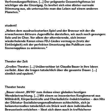
Verfremdungseffekten. [...] Der prägnante Gesamtrhythmus ist
wichtiger als der Einzelgag. Es breitet sich eine düster-surreale
Stimmung aus, als untersuchte man das Leben auf einem anderen
Planeten.“
student!
„Neben dem ausdrucksstarken Spiel und der Bravour mit der die
erwachsenen Akteure Jugendliche darstellen, wir auch noch gesungen:
Solo und im Chor. Vor allem der alternierende, sich immer
wiederholende Kanon eines FDJ-Liedes vermag es (trotz der
Eintönigkeit) mit der perfekten Umsetzung das Publikum zum
Szenenapplaus zu animieren.“
Theater der Zeit
„Großes Theater. [...] Unübersehbar ist Claudia Bauer in ihre Ideen
verliebt. Aber die tragen tatsächlich über die gesamte Dauer. [...]
sinnlich und opulent.“
Theater heute
„Bauer nimmt ‚89/90‘ zum Anlass einer globalen heutigen
Wendebetrachtung. [...] Mit einem so inszenierten Konglomerat aus
Militärdrill, Körperkontrolle und Chorkollektiv-Indoktrination – den Hits
der Diktatur-Sozialisierungsmaßnahmen schlechthin, sich ja
bekanntermaßen tatsächlich ein Stück weit dem individuellen
Bewusstsein entziehen – lässt sich dann auch in treffsicherer