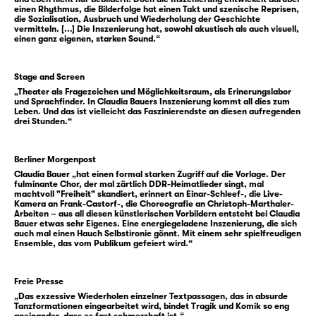
einen Rhythmus, die Bilderfolge hat einen Takt und szenische Reprisen,
aus dem Freibad zu Neonazis werden?
die Sozialisation, Ausbruch und Wiederholung der Geschichte
vermitteln. [...] Die Inszenierung hat, sowohl akustisch als auch visuell,
einen ganz eigenen, starken Sound.“
Peter Richter beschreibt die chaotischen
Zustände zur Wendezeit, in der ganz offen
Stage and Screen
viele Grundlagen für die gegenwärtigen
„Theater als Fragezeichen und Möglichkeitsraum, als Erinerungslabor
Stimmungen und Verwerfungen der
und Sprachfinder. In Claudia Bauers Inszenierung kommt all dies zum
Leben. Und das ist vielleicht das Faszinierendste an diesen aufregenden
deutschen Gesellschaft liegen.
drei Stunden.“
„Das knappe Jahr zwischen Mauerfall und
Berliner Morgenpost
Beitritt war vielleicht nicht nur das beste Jahr
Claudia Bauer „hat einen formal starken Zugriff auf die Vorlage. Der
der DDR, sondern auch das folgenreichste
fulminante Chor, der mal zärtlich DDR-Heimatlieder singt, mal
machtvoll "Freiheit" skandiert, erinnert an Einar-Schleef-, die Live-
der Bundesrepublik. Es ist der Nullpunkt, von
Kamera an Frank-Castorf-, die Choreografie an Christoph-Marthaler-
Arbeiten – aus all diesen künstlerischen Vorbildern entsteht bei Claudia
dem aus man sich noch einmal anschauen
Bauer etwas sehr Eigenes. Eine energiegeladene Inszenierung, die sich
kann, wie alles Mögliche auch hätte anders
auch mal einen Hauch Selbstironie gönnt. Mit einem sehr spielfreudigen
Ensemble, das vom Publikum gefeiert wird.“
laufen können. Es ist das Jahr, in dem ein
beträchtlicher Teil Deutschlands sich im
Freie Presse
Zustand einer echten Anarchie befindet. Mit
„Das exzessive Wiederholen einzelner Textpassagen, das in absurde
allen Herrlichkeiten, die so etwas mit sich
Tanzformationen eingearbeitet wird, bindet Tragik und Komik so eng