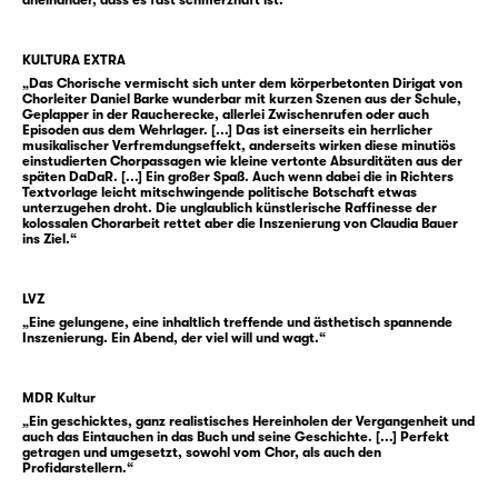
aneinander, dass es fast schmerzhaft ist.“
bringt. Und mit allem Horror.“ Peter Richter
Peter Richter, 1973 in Dresden geboren,
KULTURA EXTRA
begann zunächst eine Druckerlehre und
„Das Chorische vermischt sich unter dem körperbetonten Dirigat von
Chorleiter Daniel Barke wunderbar mit kurzen Szenen aus der Schule,
studierte dann in Hamburg und Madrid
Geplapper in der Raucherecke, allerlei Zwischenrufen oder auch
Episoden aus dem Wehrlager. [...] Das ist einerseits ein herrlicher
Kunstgeschichte. Danach arbeitete er beim
musikalischer Verfremdungseffekt, anderseits wirken diese minutiös
Deutschlandfunk in Köln, beim
einstudierten Chorpassagen wie kleine vertonte Absurditäten aus der
späten DaDaR. [...] Ein großer Spaß. Auch wenn dabei die in Richters
Deutschlandradio Berlin und als Redakteur
Textvorlage leicht mitschwingende politische Botschaft etwas
unterzugehen droht. Die unglaublich künstlerische Raffinesse der
und Kolumnist im Feuilleton der Frankfurter
kolossalen Chorarbeit rettet aber die Inszenierung von Claudia Bauer
ins Ziel.“
Allgemeinen Sonntagszeitung. Seit Sommer
2012 ist Peter Richter Kulturkorrespondent
der Süddeutschen Zeitung in New York. Als
LVZ
Buchautor wurde er mit Titeln wie „Blühende
„Eine gelungene, eine inhaltlich treffende und ästhetisch spannende
Inszenierung. Ein Abend, der viel will und wagt.“
Landschaften“ und „Deutsches Haus“
bekannt. „89/90“ ist sein erster Roman.
MDR Kultur
„Ein geschicktes, ganz realistisches Hereinholen der Vergangenheit und
„89/90“ von Peter Richter, © 2015 by
auch das Eintauchen in das Buch und seine Geschichte. [...] Perfekt
getragen und umgesetzt, sowohl vom Chor, als auch den
Luchterhand Literaturverlag München, in der
Profidarstellern.“
Verlagsgruppe Random House