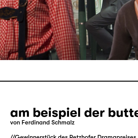
am beispiel der butt
von
Ferdinand Schmalz
//Gewinnerstück des Retzhofer Dramapreises