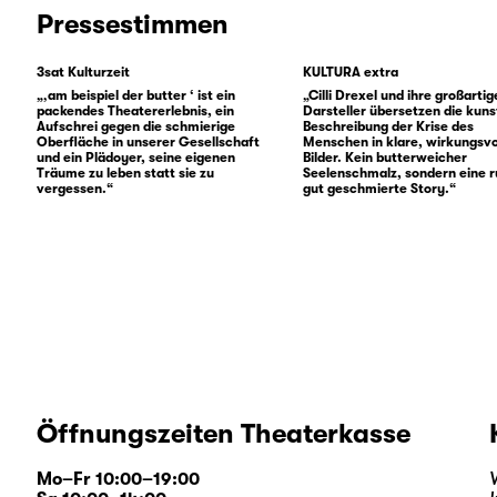
Pressestimmen
3sat Kulturzeit
KULTURA extra
„‚am beispiel der butter ‘ ist ein
„Cilli Drexel und ihre großarti
packendes Theatererlebnis, ein
Darsteller übersetzen die kuns
Aufschrei gegen die schmierige
Beschreibung der Krise des
Oberfläche in unserer Gesellschaft
Menschen in klare, wirkungsvo
und ein Plädoyer, seine eigenen
Bilder. Kein butterweicher
Träume zu leben statt sie zu
Seelenschmalz, sondern eine 
vergessen.“
gut geschmierte Story.“
Öffnungszeiten Theaterkasse
Mo–Fr 10:00–19:00