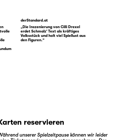
derStandard.at
gen
„Die Inszenierung von Cilli Drexel
tvolle
erdet Schmalz' Text als kräftiges
Volksstück und holt viel Spiellust aus
lle
den Figuren.“
rundum
Karten reservieren
Während unserer Spielzeitpause können wir leider