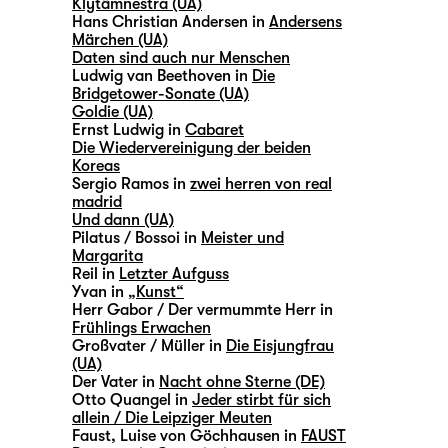
Klytämnestra (UA)
Hans Christian Andersen in
Andersens
Märchen (UA)
Daten sind auch nur Menschen
Ludwig van Beethoven in
Die
Bridgetower-Sonate (UA)
Goldie (UA)
Ernst Ludwig in
Cabaret
Die Wiedervereinigung der beiden
Koreas
Sergio Ramos in
zwei herren von real
madrid
Und dann (UA)
Pilatus / Bossoi in
Meister und
Margarita
Reil in
Letzter Aufguss
Yvan in
„Kunst“
Herr Gabor / Der vermummte Herr in
Frühlings Erwachen
Großvater / Müller in
Die Eisjungfrau
(UA)
Der Vater in
Nacht ohne Sterne (DE)
Otto Quangel in
Jeder stirbt für sich
allein / Die Leipziger Meuten
Faust, Luise von Göchhausen in
FAUST