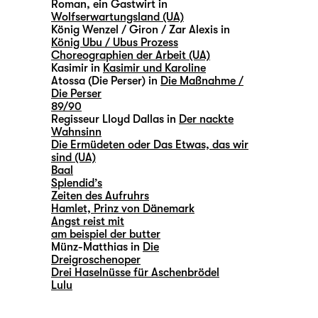
Roman, ein Gastwirt in
Wolfserwartungsland (UA)
König Wenzel / Giron / Zar Alexis in
König Ubu / Ubus Prozess
Choreographien der Arbeit (UA)
Kasimir in
Kasimir und Karoline
Atossa (Die Perser) in
Die Maßnahme /
Die Perser
89/90
Regisseur Lloyd Dallas in
Der nackte
Wahnsinn
Die Ermüdeten oder Das Etwas, das wir
sind (UA)
Baal
Splendid’s
Zeiten des Aufruhrs
Hamlet, Prinz von Dänemark
Angst reist mit
am beispiel der butter
Münz-Matthias in
Die
Dreigroschenoper
Drei Haselnüsse für Aschenbrödel
Lulu