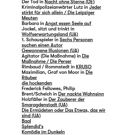
Der Tod in
Nacht ohne Sterne (DE)
Kriminalpolizeianwärter Lutz in
Jeder
stirbt für sich allein / Die Leipziger
Meuten
Barbara in
Angst essen Seele auf
Jockel, sitzt und trinkt in
Wolfserwartungsland (UA)
1. Schauspieler in
Sechs Personen
suchen einen Autor
Gewonnene Illusionen (UA)
Agitator (Die Maßnahme) in
Die
Maßnahme / Die Perser
Rimbaud / Rommstedt in
KRUSO
Maximilian, Graf von Moor in
Die
Räuber
die hockenden
Frederick Fellowes, Philip
Brent/Scheich in
Der nackte Wahnsinn
Holzfäller in
Der Zauberer der
Smaragdenstadt (UA)
Die Ermüdeten oder Das Etwas, das wir
sind (UA)
Baal
Splendid’s
Komödie im Dunkeln