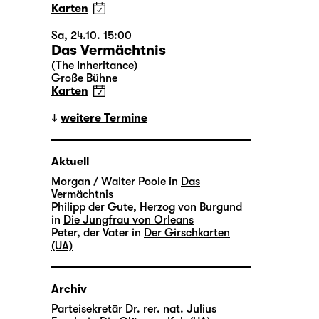
Karten
Sa, 24.10. 15:00
Das Vermächtnis
(The Inheritance)
Große Bühne
Karten
weitere Termine
Aktuell
Morgan / Walter Poole in
Das
Vermächtnis
Philipp der Gute, Herzog von Burgund
in
Die Jungfrau von Orleans
Peter, der Vater in
Der Girschkarten
(UA)
Archiv
Parteisekretär Dr. rer. nat. Julius