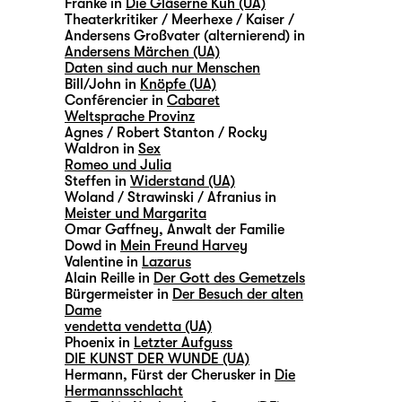
Franke in
Die Gläserne Kuh (UA)
Theaterkritiker / Meerhexe / Kaiser /
Andersens Großvater (alternierend) in
Andersens Märchen (UA)
Daten sind auch nur Menschen
Bill/John in
Knöpfe (UA)
Conférencier in
Cabaret
Weltsprache Provinz
Agnes / Robert Stanton / Rocky
Waldron in
Sex
Romeo und Julia
Steffen in
Widerstand (UA)
Woland / Strawinski / Afranius in
Meister und Margarita
Omar Gaffney, Anwalt der Familie
Dowd in
Mein Freund Harvey
Valentine in
Lazarus
Alain Reille in
Der Gott des Gemetzels
Bürgermeister in
Der Besuch der alten
Dame
vendetta vendetta (UA)
Phoenix in
Letzter Aufguss
DIE KUNST DER WUNDE (UA)
Hermann, Fürst der Cherusker in
Die
Hermannsschlacht