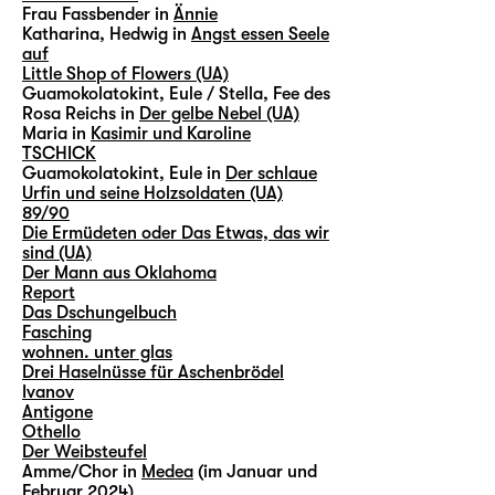
Frau Fassbender in
Ännie
Katharina, Hedwig in
Angst essen Seele
auf
Little Shop of Flowers (UA)
Guamokolatokint, Eule / Stella, Fee des
Rosa Reichs in
Der gelbe Nebel (UA)
Maria in
Kasimir und Karoline
TSCHICK
Guamokolatokint, Eule in
Der schlaue
Urfin und seine Holzsoldaten (UA)
89/90
Die Ermüdeten oder Das Etwas, das wir
sind (UA)
Der Mann aus Oklahoma
Report
Das Dschungelbuch
Fasching
wohnen. unter glas
Drei Haselnüsse für Aschenbrödel
Ivanov
Antigone
Othello
Der Weibsteufel
Amme/Chor in
Medea
(im Januar und
Februar 2024)