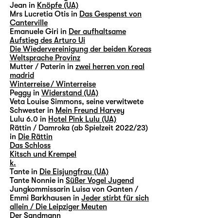
Jean in
Knöpfe (UA)
Mrs Lucretia Otis in
Das Gespenst von
Canterville
Emanuele Giri in
Der aufhaltsame
Aufstieg des Arturo Ui
Die Wiedervereinigung der beiden Koreas
Weltsprache Provinz
Mutter / Paterin in
zwei herren von real
madrid
Winterreise / Winterreise
Peggy in
Widerstand (UA)
Veta Louise Simmons, seine verwitwete
Schwester in
Mein Freund Harvey
Lulu 6.0 in
Hotel Pink Lulu (UA)
Rättin / Damroka (ab Spielzeit 2022/23)
in
Die Rättin
Das Schloss
Kitsch und Krempel
k.
Tante in
Die Eisjungfrau (UA)
Tante Nonnie in
Süßer Vogel Jugend
Jungkommissarin Luisa von Ganten /
Emmi Barkhausen in
Jeder stirbt für sich
allein / Die Leipziger Meuten
Der Sandmann