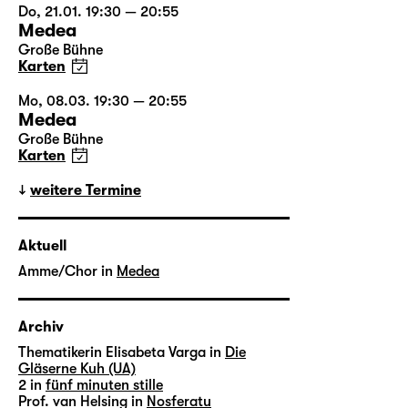
Do, 21.01. 19:30 — 20:55
Medea
Große Bühne
Karten
Mo, 08.03. 19:30 — 20:55
Medea
Große Bühne
Karten
weitere Termine
Aktuell
Amme/Chor in
Medea
Archiv
Thematikerin Elisabeta Varga in
Die
Gläserne Kuh (UA)
2 in
fünf minuten stille
Prof. van Helsing in
Nosferatu