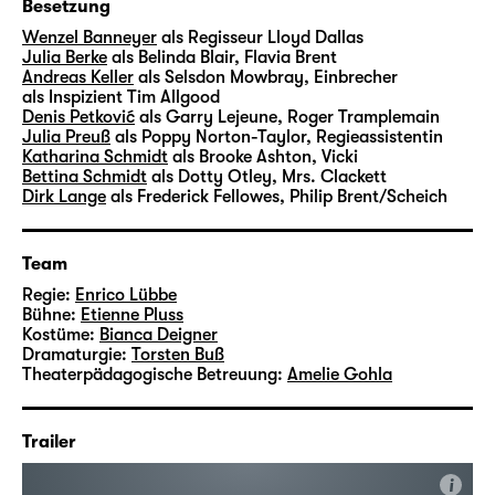
Besetzung
Der 1. Akt zeigt die Generalprobe von
„Nackte Tatsachen“, der 2. Akt dann eine
Wenzel Banneyer
als Regisseur Lloyd Dallas
Julia Berke
als Belinda Blair, Flavia Brent
spätere Vorstellung — aber aus der
Andreas Keller
als Selsdon Mowbray, Einbrecher
Perspektive hinter der Bühne. Der 3. Akt
als Inspizient Tim Allgood
dreht wiederum auf das Geschehen auf der
Denis Petković
als Garry Lejeune, Roger Tramplemain
Julia Preuß
als Poppy Norton-Taylor, Regieassistentin
Bühne: Es ist die letzte Vorstellung zum
Katharina Schmidt
als Brooke Ashton, Vicki
Tournee-Ende der „Nackten Tatsachen“ —
Bettina Schmidt
als Dotty Otley, Mrs. Clackett
wenn von Lloyds Inszenierung, von den
Dirk Lange
als Frederick Fellowes, Philip Brent/Scheich
Nerven der Beteiligten und vom Stück nur
noch schüttere Reste vorhanden sind …
Team
Regie:
Enrico Lübbe
„Der nackte Wahnsinn“ ist rasanter Slapstick
Bühne:
Etienne Pluss
und, bei allen Witzen über das
Kostüme:
Bianca Deigner
Theatermetier, gleichzeitig auch eine große
Dramaturgie:
Torsten Buß
Theaterpädagogische Betreuung:
Amelie Gohla
Liebeserklärung an das Theater — und ein
Stück, das den Spielern ein Höchstmaß an
Präzision und Timing abverlangt.
Trailer
i