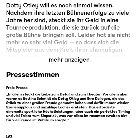
Dotty Otley will es noch einmal wissen.
Nachdem ihre letzten Bühnenerfolge zu viele
Jahre her sind, steckt sie ihr Geld in eine
Tourneeproduktion, die sie zurück auf die
große Bühne bringen soll. Leider hat sie nicht
mehr so sehr viel Geld — so dass sich die
Mitspieler aus dem Kreis ihrer ehemaligen
und aktuellen Liebhaber rekrutieren (wobei
mehr anzeigen
der aktuelle Status nicht immer eindeutig
geklärt ist) sowie aus Kollegen, die ihre
Pressestimmen
besten Tage lange (möglicherweise zu lange)
hinter sich haben.
Freie Presse
Und auch das Stück, das Dotty für ihr
„In allem steckt die Liebe zum Detail und zum Theater. Vor allem aber
waren es Bettina Schmidt als Dotty Otley und ihre Kollegen, die das
Comeback gewählt hat, eine Boulevard-
Stück zu einer großen Freude gemacht haben und dafür immer wieder
Szenenapplaus und unzählige Lacher ernteten. Das erforderte
Komödie mit dem Titel „Nackte Tatsachen“,
einerseits sportliche Höchstleistungen, aber auch ein perfektes Timing
hält scharfer Betrachtung und Logik nicht
und viel Talent zum Slapstick, was vor allem im rasanten zweiten Akt
für viel Freude im Publikum sorgte.“
unbedingt stand. Die Proben geraten zum
Desaster, wenn sich die Spieler heillos
LVZ