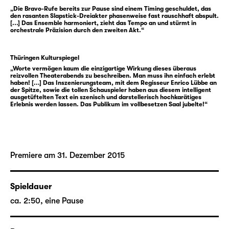
verheddern — in den Abgründen der
„Die Bravo-Rufe bereits zur Pause sind einem Timing geschuldet, das
abstrusen Story, ihren privaten
den rasanten Slapstick-Dreiakter phasenweise fast rauschhaft abspult.
Verwicklungen und der Frage, durch welche
[...] Das Ensemble harmoniert, zieht das Tempo an und stürmt in
orchestrale Präzision durch den zweiten Akt.“
der vielen Türen sie als Nächstes auftreten
müssten. Einzig Regisseur Lloyd Dallas
Thüringen Kulturspiegel
versucht angesichts der drohenden Premiere
„Worte vermögen kaum die einzigartige Wirkung dieses überaus
beharrlich, aber vergeblich einen roten
reizvollen Theaterabends zu beschreiben. Man muss ihn einfach erlebt
haben! [...] Das Inszenierungsteam, mit dem Regisseur Enrico Lübbe an
Faden in die Abläufe auf und hinter der
der Spitze, sowie die tollen Schauspieler haben aus diesem intelligent
Bühne zu bekommen …
ausgetüftelten Text ein szenisch und darstellerisch hochkarätiges
Erlebnis werden lassen. Das Publikum im vollbesetzen Saal jubelte!“
Michael Frayn gelang mit „Der nackte
Wahnsinn“ 1982 einer der großen Klassiker
unter den Theaterkomödien. Als Theater auf
Premiere am 31. Dezember 2015
dem Theater konzipiert, spielt Frayns Stück
mit der ganzen Palette an Theaterklischees
und Bühnenpannen — und nicht zuletzt mit
Spieldauer
den Möglichkeiten der Drehbühne, so dass im
ca. 2:50, eine Pause
Laufe des Stücks alles sichtbar wird: das
Geschehen vor, auf und hinter der Bühne.