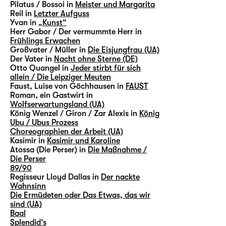
Pilatus / Bossoi in
Meister und Margarita
Reil in
Letzter Aufguss
Yvan in
„Kunst“
Herr Gabor / Der vermummte Herr in
Frühlings Erwachen
Großvater / Müller in
Die Eisjungfrau (UA)
Der Vater in
Nacht ohne Sterne (DE)
Otto Quangel in
Jeder stirbt für sich
allein / Die Leipziger Meuten
Faust, Luise von Göchhausen in
FAUST
Roman, ein Gastwirt in
Wolfserwartungsland (UA)
König Wenzel / Giron / Zar Alexis in
König
Ubu / Ubus Prozess
Choreographien der Arbeit (UA)
Kasimir in
Kasimir und Karoline
Atossa (Die Perser) in
Die Maßnahme /
Die Perser
89/90
Regisseur Lloyd Dallas in
Der nackte
Wahnsinn
Die Ermüdeten oder Das Etwas, das wir
sind (UA)
Baal
Splendid’s