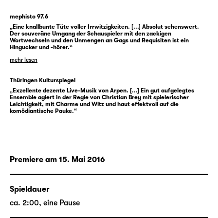
umgekehrt. Er wohnt eigentlich auf dem Land
und flieht Richtung Metropole, um seinem
mephisto 97.6
„Eine knallbunte Tüte voller Irrwitzigkeiten. [...] Absolut sehenswert.
erfundenen Bruder Ernst zu helfen. Zwei
Der souveräne Umgang der Schauspieler mit den zackigen
Männer suchen ihre Freiheit und wenden sich
Wortwechseln und den Unmengen an Gags und Requisiten ist ein
Hingucker und -hörer.“
dabei nicht etwa gegen die sozialen
mehr lesen
Zuweisungen, sondern gegen ihre wahren
Identitäten. Sie erfinden sich selbst neu.
Thüringen Kulturspiegel
Doch für Jack soll Schluss sein mit der
„Exzellente dezente Live-Musik von Arpen. [...] Ein gut aufgelegtes
Ensemble agiert in der Regie von Christian Brey mit spielerischer
Ausrede, er will seinen liederlichen Bruder
Leichtigkeit, mit Charme und Witz und haut effektvoll auf die
Ernst „sterben“ lassen, um Gwendolen reinen
komödiantische Pauke.“
Gewissens heiraten zu können. Im
chaotischen Strudel um die Behauptungen
der Doppelleben kommen schließlich alle
Verbandelten auf Jacks Landgut zusammen
Premiere am 15. Mai 2016
— doch bevor der Verwirrung ein Ende
gesetzt werden kann, gibt sich Algernon als
Spieldauer
Jacks Bruder Ernst aus. Als ob das alles nicht
ca. 2:00, eine Pause
schon kompliziert genug wäre, wollen die
beiden Angebeteten Gwendolen und Cecily