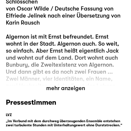
Schlösschen
von Oscar Wilde / Deutsche Fassung von
Elfriede Jelinek nach einer Übersetzung von
Karin Rausch
Algernon ist mit Ernst befreundet. Ernst
wohnt in der Stadt. Algernon auch. So weit,
so einfach. Aber Ernst heißt eigentlich Jack
und wohnt auf dem Land. Dort wohnt auch
Bunbury, die Zweitexistenz von Algernon.
Und dann gibt es da noch zwei Frauen ...
Zwei Männer, vier Identitäten, ein Name,
zwei Hochzeiten und der Ernst des Lebens.
mehr anzeigen
Aber von vorn. Der wohlhabende Gentleman
Algernon erfindet sich einen kranken Freund,
Pressestimmen
Bunbury, damit er eine willkommene Ausrede
hat, den gesellschaftlichen Verpflichtungen
LVZ
der Großstadt zu entgehen, und sich auf das
„Im Verbund mit dem durchweg überzeugenden Ensemble entstehen
zwei turbulente Stunden mit Unterhaltungswert ohne Durststrecken.“
Land zurückziehen kann. Bei Jack ist es