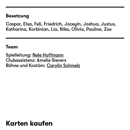
#noname nimmt euch mit in ein
phantastisches Spiel voller Möglichkeiten und
Besetzung
Entscheidungen, auf der Suche nach
Caspar, Elsa, Feli, Friedrich, Joceyln, Joshua, Justus,
Individualität, den großen Lebensfragen und
Katharina, Korbinian, Lia, Nika, Olivia, Pauline, Zoe
dem Wunsch anzukommen.
Team
Mehr zur
ClubFusion 2024
Spielleitung:
Nele Hoffmann
Clubassistenz:
Amelie Sievers
Bühne und Kostüm:
Carolin Schmelz
Karten kaufen