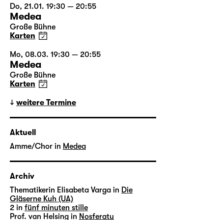
Do, 21.01. 19:30 — 20:55
Medea
Große Bühne
Karten
Mo, 08.03. 19:30 — 20:55
Medea
Große Bühne
Karten
weitere Termine
Aktuell
Amme/Chor in
Medea
Archiv
Thematikerin Elisabeta Varga in
Die
Gläserne Kuh (UA)
2 in
fünf minuten stille
Prof. van Helsing in
Nosferatu