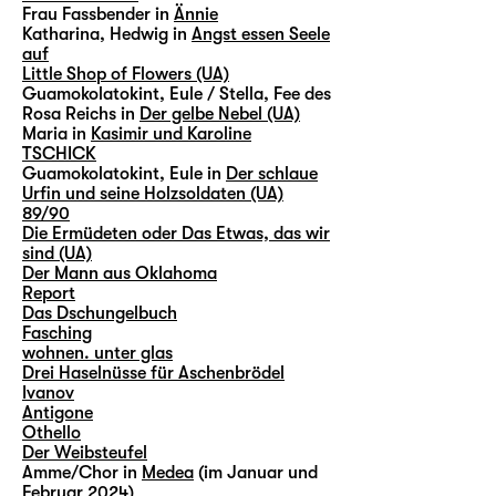
Frau Fassbender in
Ännie
Katharina, Hedwig in
Angst essen Seele
auf
Little Shop of Flowers (UA)
Guamokolatokint, Eule / Stella, Fee des
Rosa Reichs in
Der gelbe Nebel (UA)
Maria in
Kasimir und Karoline
TSCHICK
Guamokolatokint, Eule in
Der schlaue
Urfin und seine Holzsoldaten (UA)
89/90
Die Ermüdeten oder Das Etwas, das wir
sind (UA)
Der Mann aus Oklahoma
Report
Das Dschungelbuch
Fasching
wohnen. unter glas
Drei Haselnüsse für Aschenbrödel
Ivanov
Antigone
Othello
Der Weibsteufel
Amme/Chor in
Medea
(im Januar und
Februar 2024)