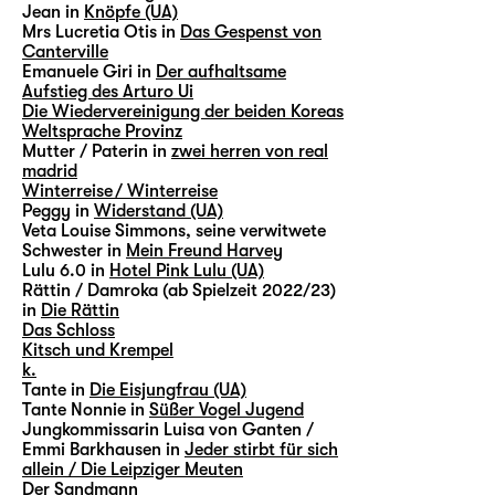
Jean in
Knöpfe (UA)
Mrs Lucretia Otis in
Das Gespenst von
Canterville
Emanuele Giri in
Der aufhaltsame
Aufstieg des Arturo Ui
Die Wiedervereinigung der beiden Koreas
Weltsprache Provinz
Mutter / Paterin in
zwei herren von real
madrid
Winterreise / Winterreise
Peggy in
Widerstand (UA)
Veta Louise Simmons, seine verwitwete
Schwester in
Mein Freund Harvey
Lulu 6.0 in
Hotel Pink Lulu (UA)
Rättin / Damroka (ab Spielzeit 2022/23)
in
Die Rättin
Das Schloss
Kitsch und Krempel
k.
Tante in
Die Eisjungfrau (UA)
Tante Nonnie in
Süßer Vogel Jugend
Jungkommissarin Luisa von Ganten /
Emmi Barkhausen in
Jeder stirbt für sich
allein / Die Leipziger Meuten
Der Sandmann