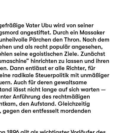
gefräßige Vater Ubu wird von seiner
smord angestiftet. Durch ein Massaker
 unheilvolle Pärchen den Thron. Nach dem
sehen und als recht populär angesehen,
len seine egoistischen Ziele. Zunächst
gsmaschine“ hinrichten zu lassen und ihren
en. Dann entlässt er alle Richter, für
 eine radikale Steuerpolitik mit unmäßiger
euern. Auch für deren gewaltsame
tand lässt nicht lange auf sich warten —
 unter Anführung des rechtmäßigen
ntkam, den Aufstand. Gleichzeitig
n, gegen den entfesselt mordenden
n 1896 gilt als wichtigster Vorläufer des