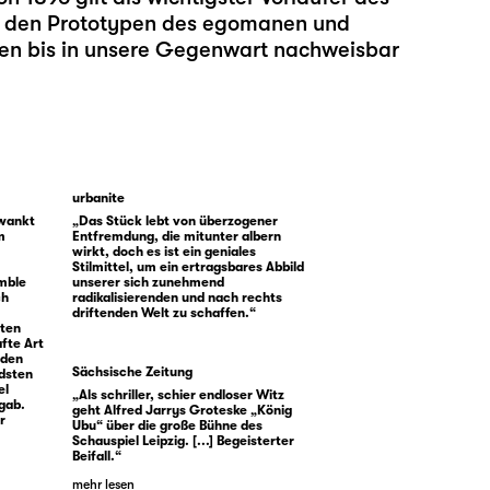
u den Prototypen des egomanen und
n bis in unsere Gegenwart nachweisbar
urbanite
hwankt
„Das Stück lebt von überzogener
m
Entfremdung, die mitunter albern
wirkt, doch es ist ein geniales
Stilmittel, um ein ertragsbares Abbild
emble
unserer sich zunehmend
ch
radikalisierenden und nach rechts
driftenden Welt zu schaffen.“
iten
fte Art
 den
Sächsische Zeitung
ndsten
el
„Als schriller, schier endloser Witz
 gab.
geht Alfred Jarrys Groteske „König
r
Ubu“ über die große Bühne des
Schauspiel Leipzig. [...] Begeisterter
Beifall.“
mehr lesen