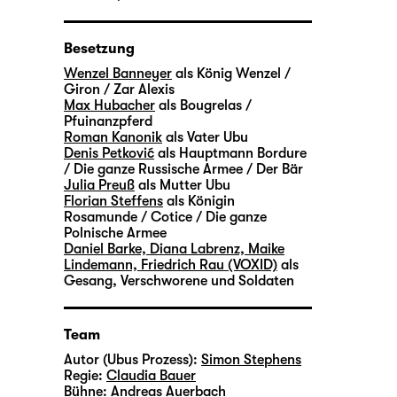
Besetzung
Wenzel Banneyer
als König Wenzel /
Giron / Zar Alexis
Max Hubacher
als Bougrelas /
Pfuinanzpferd
Roman Kanonik
als Vater Ubu
Denis Petković
als Hauptmann Bordure
/ Die ganze Russische Armee / Der Bär
Julia Preuß
als Mutter Ubu
Florian Steffens
als Königin
Rosamunde / Cotice / Die ganze
Polnische Armee
Daniel Barke, Diana Labrenz, Maike
Lindemann, Friedrich Rau (VOXID)
als
Gesang, Verschworene und Soldaten
Team
Autor (Ubus Prozess):
Simon Stephens
Regie:
Claudia Bauer
Bühne:
Andreas Auerbach