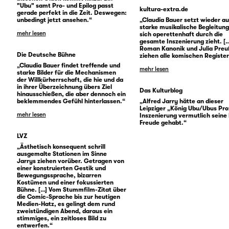
"Ubu" samt Pro- und Epilog passt
kultura-extra.de
gerade perfekt in die Zeit. Deswegen:
unbedingt jetzt ansehen.“
„Claudia Bauer setzt wieder au
starke musikalische Begleitung
mehr lesen
sich operettenhaft durch die
gesamte Inszenierung zieht. [
Roman Kanonik und Julia Preu
Die Deutsche Bühne
ziehen alle komischen Register
„Claudia Bauer findet treffende und
mehr lesen
starke Bilder für die Mechanismen
der Willkürherrschaft, die hie und da
in ihrer Überzeichnung übers Ziel
Das Kulturblog
hinausschießen, die aber dennoch ein
beklemmendes Gefühl hinterlassen.“
„Alfred Jarry hätte an dieser
Leipziger „König Ubu/Ubus Pro
mehr lesen
Inszenierung vermutlich seine 
Freude gehabt.“
LVZ
„Ästhetisch konsequent schrill
ausgemalte Stationen im Sinne
Jarrys ziehen vorüber. Getragen von
einer konstruierten Gestik und
Bewegungssprache, bizarren
Kostümen und einer fokussierten
Bühne. […] Vom Stummfilm-Zitat über
die Comic-Sprache bis zur heutigen
Medien-Hatz, es gelingt dem rund
zweistündigen Abend, daraus ein
stimmiges, ein zeitloses Bild zu
entwerfen.“