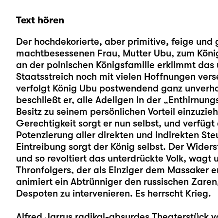
Text hören
Der hochdekorierte, aber primitive, feige und 
machtbesessenen Frau, Mutter Ubu, zum König
an der polnischen Königsfamilie erklimmt das
Staatsstreich noch mit vielen Hoffnungen ver
verfolgt König Ubu postwendend ganz unverhoh
beschließt er, alle Adeligen in der „Enthirnun
Besitz zu seinem persönlichen Vorteil einzuzieh
Gerechtigkeit sorgt er nun selbst, und verfügt
Potenzierung aller direkten und indirekten St
Eintreibung sorgt der König selbst. Der Widers
und so revoltiert das unterdrückte Volk, wagt
Thronfolgers, der als Einziger dem Massaker e
animiert ein Abtrünniger den russischen Zare
Despoten zu intervenieren. Es herrscht Krieg.
Alfred Jarrys radikal-absurdes Theaterstück vo