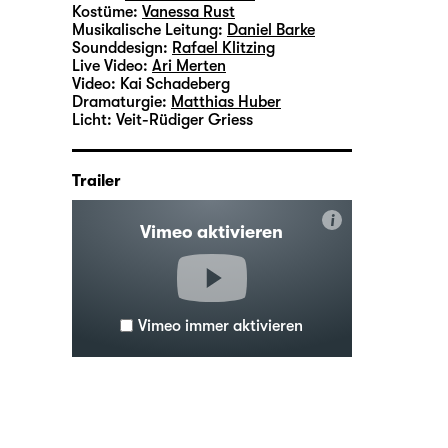
Kostüme:
Vanessa Rust
Musikalische Leitung:
Daniel Barke
Sounddesign:
Rafael Klitzing
Live Video:
Ari Merten
Video:
Kai Schadeberg
Dramaturgie:
Matthias Huber
Licht:
Veit-Rüdiger Griess
Trailer
i
Vimeo aktivieren
Vimeo immer aktivieren