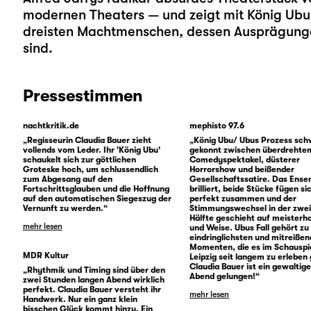
modernen Theaters — und zeigt mit König Ub
dreisten Machtmenschen, dessen Ausprägunge
sind.
Pressestimmen
nachtkritik.de
mephisto 97.6
„Regisseurin Claudia Bauer zieht
„König Ubu/ Ubus Prozess sc
vollends vom Leder. Ihr 'König Ubu'
gekonnt zwischen überdrehte
schaukelt sich zur göttlichen
Comedyspektakel, düsterer
Groteske hoch, um schlussendlich
Horrorshow und beißender
zum Abgesang auf den
Gesellschaftssatire. Das Ens
Fortschrittsglauben und die Hoffnung
brilliert, beide Stücke fügen si
auf den automatischen Siegeszug der
perfekt zusammen und der
Vernunft zu werden.“
Stimmungswechsel in der zwe
Hälfte geschieht auf meisterha
mehr lesen
und Weise. Ubus Fall gehört zu
eindringlichsten und mitreiße
Momenten, die es im Schauspi
MDR Kultur
Leipzig seit langem zu erleben
Claudia Bauer ist ein gewaltige
„Rhythmik und Timing sind über den
Abend gelungen!“
zwei Stunden langen Abend wirklich
perfekt. Claudia Bauer versteht ihr
mehr lesen
Handwerk. Nur ein ganz klein
bisschen Glück kommt hinzu. Ein