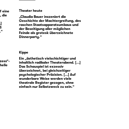
Theater heute
f eine
, die
„Claudia Bauer inszeniert die
Geschichte der Machtergreifung, des
…]
raschen Staatsapparatsumbaus und
ß
der Beseitigung aller möglichen
.“
Feinde als grotesk überzeichnete
Dinnerparty.“
Kippe
Ein „ästhetisch vielschichtiger und
zess“-
inhaltlich radikaler Theaterabend. [...]
helle
Das Schauspiel ist exzessiv
überzeichnet, bei gleichzeitiger
psychologischer Präzision. [...] Auf
wunderbare Weise werden viele
theatrale Register gezogen, ohne
einfach nur Selbstzweck zu sein.“