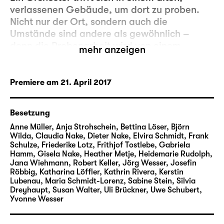
verlassenen Gebäude, um dort zu proben.
Nicht nur der Ort, sondern auch die
Umstände sind andere als gewöhnlich –
denn die Probenarbeit wird von einem
mehr anzeigen
Fernsehteam für eine Dokumentation
begleitet. Während man auf den Dirigenten
wartet, nutzen die Musikerinnen und Musiker
Premiere am 21. April 2017
die Gelegenheit, sich vor der Kamera zu
profilieren und die seltenen Minuten des
Besetzung
Ruhms auszukosten. Als die Probe endlich
Anne Müller, Anja Strohschein, Bettina Löser, Björn
beginnt, läuft diese aber schnell aus dem
Wilda, Claudia Nake, Dieter Nake, Elvira Schmidt, Frank
Ruder. Weitere Eitelkeiten kommen ans Licht,
Schulze, Friederike Lotz, Frithjof Tostlebe, Gabriela
Beleidigungen werden offen ausgeteilt,
Hamm, Gisela Nake, Heather Metje, Heidemarie Rudolph,
Jana Wiehmann, Robert Keller, Jörg Wesser, Josefin
Meinungsverschiedenheiten schließlich
Röbbig, Katharina Löffler, Kathrin Rivera, Kerstin
tatkräftig ausgetragen – die einstige
Lubenau, Maria Schmidt-Lorenz, Sabine Stein, Silvia
Ordnung zerfällt. Und in diesem Trubel
Dreyhaupt, Susan Walter, Uli Brückner, Uwe Schubert,
Yvonne Wesser
achtet niemand auf die seltsamen
Erschütterungen, die das Gebäude immer