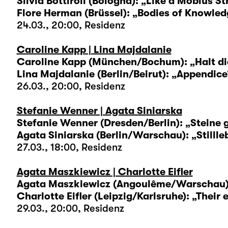
Silvia Bottiroli (Bologna): „Like a Möbius St
Flore Herman (Brüssel): „Bodies of Knowled
24.03., 20:00, Residenz
Caroline Kapp | Lina Majdalanie
Caroline Kapp (München/Bochum): „Halt dic
Lina Majdalanie (Berlin/Beirut): „Appendice
26.03., 20:00, Residenz
Stefanie Wenner | Agata Siniarska
Stefanie Wenner (Dresden/Berlin): „Steine 
Agata Siniarska (Berlin/Warschau): „Stillle
27.03., 18:00, Residenz
Agata Maszkiewicz | Charlotte Eifler
Agata Maszkiewicz (Angoulême/Warschau)
Charlotte Eifler (Leipzig/Karlsruhe): „Their 
29.03., 20:00, Residenz