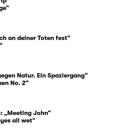
rip“
ge“
h an deiner Toten fest“
“
gegen Natur. Ein Spaziergang“
ben No. 2“
: „Meeting John“
eyes all wet“