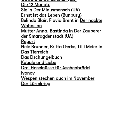
Die 12 Monate
Sie in
Der Minusmensch (UA)
Ernst ist das Leben (Bunbury)
Belinda Blair, Flavia Brent in
Der nackte
Wahnsinn
Mutter Anna, Bastinda in
Der Zauberer
der Smaragdenstadt (UA)
Report
Nele Brunner, Britta Gerke, Lilli Meier in
Das Tierreich
Das Dschungelbuch
Kabale und Liebe
Drei Haselnüsse für Aschenbrödel
Ivanov
Wespen stechen auch im November
Der Lärmkrieg