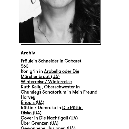
Archiv
Fräulein Schneider in
Cabaret
563
König*in in
Arabella oder Die
Märchenbraut (UA)
Winterreise / Winterreise
Ruth Kelly, Oberschwester in
Chumleys Sanatorium in
Mein Freund
Harvey
Eriopis (UA)
Rättin / Damroka in
Die Rättin
Disko (UA)
Cover in
Die Nachtigall (UA)
Über Grenzen (UA)
Gewonnene Illusionen (UA)