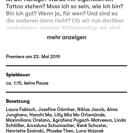
Tattoo stehen? Muss ich so sein, wie ich bin?
Bin ich gut? Wenn ja, für wen? Und sind es
die anderen dann nicht? Ob wir nun darüber
nachsinnen, welcher Matratzentyp wir sind,
wie nah zu nah ist oder ob man es eigentlich
mehr anzeigen
noch verantworten kann zu fliegen — die
Forderung, sich ständig zwischen, für oder
gegen etwas zu entscheiden, ist überall.
Premiere am 23. Mai 2019
Manche Entscheidungen treffen wir
unbewusst und nebenbei, andere rauben uns
Spieldauer
den Schlaf und lassen uns alles in Frage
ca. 1:15, keine Pause
stellen. Nebensächliches bekommt eine
überdimensionale Bedeutung und ein Sich-
gerade nicht-entscheiden-Können führt vom
Besetzung
Hundertsten ins Tausendste.
Laura Fabisch, Josefine Günther, Niklas Jacob, Alma
Junghans, Hanzhi Ma, Lilly Mia Mo Orlamünde,
Der Jugendclub #noname lädt auf dem Walk
Maximiliano Orelano, Agrafena Pugach-Matveeva, Linda
Schlößer, Annaluna Schumacher, René Schuster,
of Choices ein, ihm an verschiedenen
Henriette Sosinski, Phoebe Then, Luna Vojacek