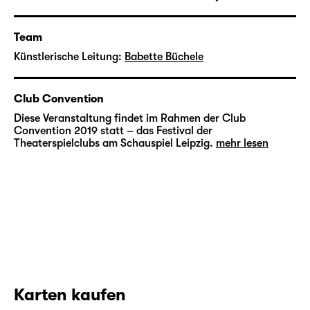
Stationen im Stadtraum beim Grübeln,
euphorischen Entscheiden und Fragenstellen
zu folgen.
Team
Künstlerische Leitung:
Babette Büchele
MP3-Player erhalten Sie im
Garderobenfoyer. Folgen Sie Ihrem Guide!
Club Convention
Diese Veranstaltung findet im Rahmen der Club
Convention 2019 statt – das Festival der
Theaterspielclubs am Schauspiel Leipzig.
mehr lesen
Karten kaufen