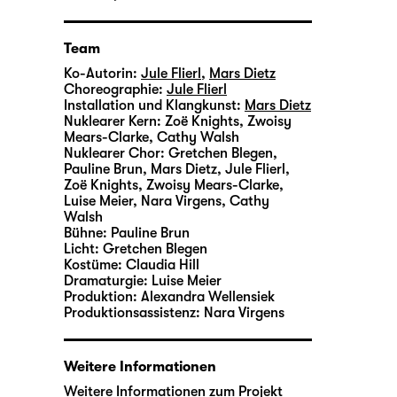
Team
Ko-Autorin:
Jule Flierl
,
Mars Dietz
Choreographie:
Jule Flierl
Installation und Klangkunst:
Mars Dietz
Nuklearer Kern:
Zoë Knights, Zwoisy
Mears-Clarke, Cathy Walsh
Nuklearer Chor:
Gretchen Blegen,
Pauline Brun, Mars Dietz, Jule Flierl,
Zoë Knights, Zwoisy Mears-Clarke,
Luise Meier, Nara Virgens, Cathy
Walsh
Bühne:
Pauline Brun
Licht:
Gretchen Blegen
Kostüme:
Claudia Hill
Dramaturgie:
Luise Meier
Produktion:
Alexandra Wellensiek
Produktionsassistenz:
Nara Virgens
Weitere Informationen
Weitere Informationen zum Projekt