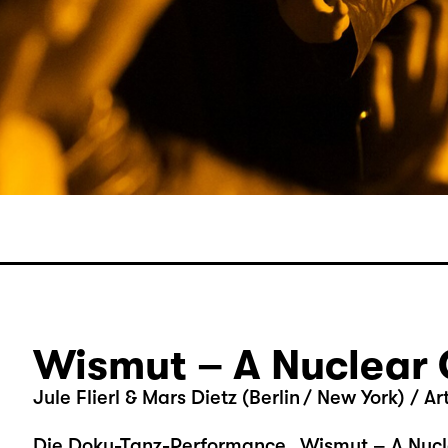
Wismut – A Nuclear 
Jule Flierl & Mars Dietz (Berlin / New York) / Ar
Die Doku-Tanz-Performance „Wismut – A Nucl