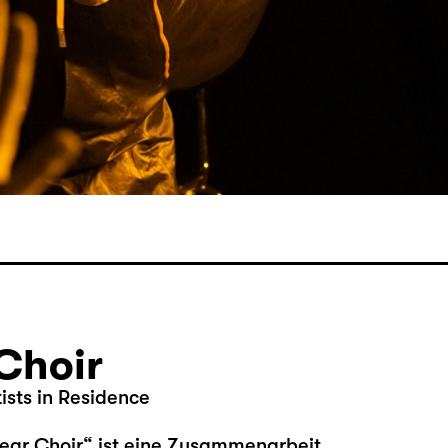
Choir
tists in Residence
ear Choir“ ist eine Zusammenarbeit