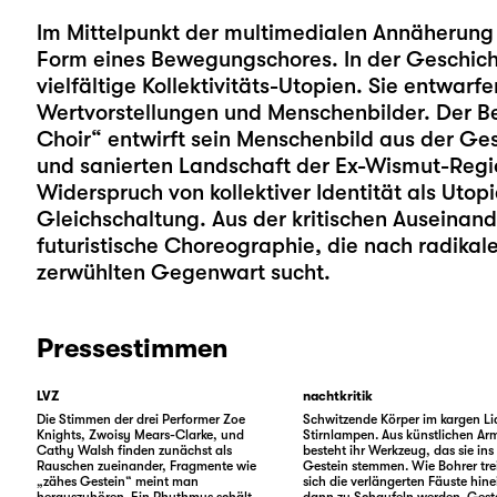
Im Mittelpunkt der multimedialen Annäherung vo
Form eines Bewegungschores. In der Geschic
vielfältige Kollektivitäts-Utopien. Sie entwar
Wertvorstellungen und Menschenbilder. Der 
Choir“ entwirft sein Menschenbild aus der Ge
und sanierten Landschaft der Ex-Wismut-Regio
Widerspruch von kollektiver Identität als Ut
Gleichschaltung. Aus der kritischen Auseinande
futuristische Choreographie, die nach radikale
zerwühlten Gegenwart sucht.
Pressestimmen
LVZ
nachtkritik
Die Stimmen der drei Performer Zoe
Schwitzende Körper im kargen Li
Knights, Zwoisy Mears-Clarke, und
Stirnlampen. Aus künstlichen Ar
Cathy Walsh finden zunächst als
besteht ihr Werkzeug, das sie ins
Rauschen zueinander, Fragmente wie
Gestein stemmen. Wie Bohrer tre
„zähes Gestein“ meint man
sich die verlängerten Fäuste hine
herauszuhören. Ein Rhythmus schält
dann zu Schaufeln werden. Gest