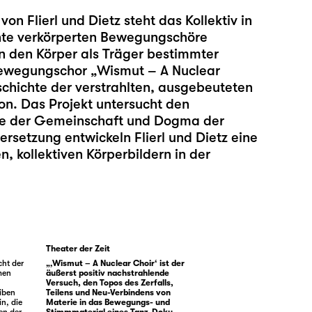
n Flierl und Dietz steht das Kollektiv in
hte verkörperten Bewegungschöre
fen den Körper als Träger bestimmter
Bewegungschor „Wismut – A Nuclear
schichte der verstrahlten, ausgebeuteten
n. Das Projekt untersucht den
opie der Gemeinschaft und Dogma der
rsetzung entwickeln Flierl und Dietz eine
n, kollektiven Körperbildern in der
Theater der Zeit
cht der
„‚Wismut – A Nuclear Choir‘ ist der
men
äußerst positiv nachstrahlende
Versuch, den Topos des Zerfalls,
iben
Teilens und Neu-Verbindens von
in, die
Materie in das Bewegungs- und
en der
Stimmmaterial eines Tanz-Doku-