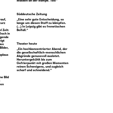
Masken an der Rampe. Toll!“
Süddeutsche Zeitung
rauf,
„Eine sehr gute Entscheidung, so
kurz
lange um diesen Stoff zu kämpfen.
(...) In Leipzig gibt es frenetischen
l Zeit:
Beifall.“
Doch in
igende
eigt
Theater heute
den
Bilder,
„Ein hochkonzentrierter Abend, der
die gesellschaftlich-menschlichen
pplaus
Abgründe genussvoll auslotet.
Heruntergekühlt bis zum
Gefrierpunkt mit großen Momenten
reinen Schweigens, und zugleich
scharf und schneidend.“
e Bild
o
ren