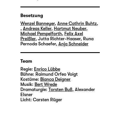
Besetzung
Wenzel Banneyer
,
Anne Cathrin Buhtz
,
,
Andreas Keller
,
Hartmut Neuber
,
Michael Pempelforth
,
Felix Axel
Preißler
,
Jutta Richter-Haaser
,
Runa
Pernoda Schaefer
,
Anja Schneider
Team
Regie:
Enrico Lübbe
Bühne:
Raimund Orfeo Voigt
Kostüme:
Bianca Deigner
Musik:
Bert Wrede
Dramaturgie:
Torsten Buß
,
Alexander
Elsner
Licht:
Carsten Rüger