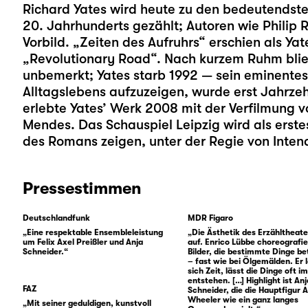
Richard Yates wird heute zu den bedeutendste
20. Jahrhunderts gezählt; Autoren wie Philip 
Vorbild. „Zeiten des Aufruhrs“ erschien als Yate
„Revolutionary Road“. Nach kurzem Ruhm bli
unbemerkt; Yates starb 1992 — sein eminentes
Alltagslebens aufzuzeigen, wurde erst Jahrze
erlebte Yates’ Werk 2008 mit der Verfilmung 
Mendes. Das Schauspiel Leipzig wird als erst
des Romans zeigen, unter der Regie von Inten
Pressestimmen
Deutschlandfunk
MDR Figaro
„Eine respektable Ensembleleistung
„Die Ästhetik des Erzähltheate
um Felix Axel Preißler und Anja
auf. Enrico Lübbe choreografie
Schneider.“
Bilder, die bestimmte Dinge b
– fast wie bei Ölgemälden. Er 
sich Zeit, lässt die Dinge oft im
entstehen. […] Highlight ist Anj
FAZ
Schneider, die die Hauptfigur A
Wheeler wie ein ganz langes
„Mit seiner geduldigen, kunstvoll