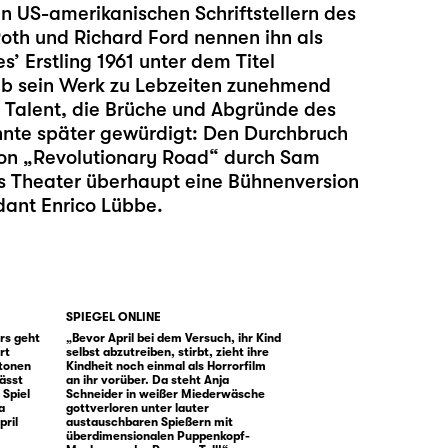
n US-amerikanischen Schriftstellern des
Roth und Richard Ford nennen ihn als
s’ Erstling 1961 unter dem Titel
eb sein Werk zu Lebzeiten zunehmend
 Talent, die Brüche und Abgründe des
hnte später gewürdigt: Den Durchbruch
von „Revolutionary Road“ durch Sam
es Theater überhaupt eine Bühnenversion
dant Enrico Lübbe.
SPIEGEL ONLINE
rs geht
„Bevor April bei dem Versuch, ihr Kind
rt
selbst abzutreiben, stirbt, zieht ihre
etonen
Kindheit noch einmal als Horrorfilm
lässt
an ihr vorüber. Da steht Anja
 Spiel
Schneider in weißer Miederwäsche
a
gottverloren unter lauter
pril
austauschbaren Spießern mit
überdimensionalen Puppenkopf-