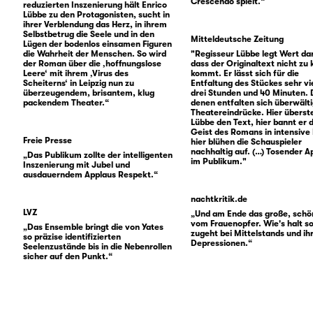
Crescendo spielt.“
reduzierten Inszenierung hält Enrico
Lübbe zu den Protagonisten, sucht in
ihrer Verblendung das Herz, in ihrem
Selbstbetrug die Seele und in den
Mitteldeutsche Zeitung
Lügen der bodenlos einsamen Figuren
die Wahrheit der Menschen. So wird
"Regisseur Lübbe legt Wert da
der Roman über die ‚hoffnungslose
dass der Originaltext nicht zu 
Leere‘ mit ihrem ‚Virus des
kommt. Er lässt sich für die
Scheiterns‘ in Leipzig nun zu
Entfaltung des Stückes sehr vie
überzeugendem, brisantem, klug
drei Stunden und 40 Minuten. 
packendem Theater.“
denen entfalten sich überwält
Theatereindrücke. Hier überst
Lübbe den Text, hier bannt er 
Geist des Romans in intensive 
Freie Presse
hier blühen die Schauspieler
nachhaltig auf. (…) Tosender A
„Das Publikum zollte der intelligenten
im Publikum."
Inszenierung mit Jubel und
ausdauerndem Applaus Respekt.“
nachtkritik.de
LVZ
„Und am Ende das große, schön
vom Frauenopfer. Wie's halt s
„Das Ensemble bringt die von Yates
zugeht bei Mittelstands und ih
so präzise identifizierten
Depressionen.“
Seelenzustände bis in die Nebenrollen
sicher auf den Punkt.“