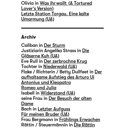
Olivia in
Was ihr wollt (A Tortured
Lover’s Version)
Letzte Station Torgau. Eine kalte
Umarmung (UA)
Archiv
Caliban in
Der Sturm
Justiziarin Angelika Strass in
Die
Gläserne Kuh (UA)
Eve Rull in
Der zerbrochne Krug
Tochter in
Niederwald (UA)
Flake / Richterin / Betty Dullfeet in
Der
aufhaltsame Aufstieg des Arturo Ui
Antonius und Kleopatra
Romeo und Julia
Isabell in
Widerstand (UA)
seine Frau in
Der Besuch der alten
Dame
Bach in
Letzter Aufguss
Für meinen Bruder (UA)
Frau Bergmann in
Frühlings Erwachen
Rättin / Steuermännin in
Die Rättin