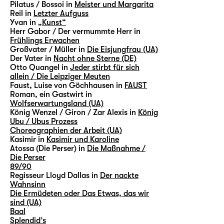
Pilatus / Bossoi in
Meister und Margarita
Reil in
Letzter Aufguss
Yvan in
„Kunst“
Herr Gabor / Der vermummte Herr in
Frühlings Erwachen
Großvater / Müller in
Die Eisjungfrau (UA)
Der Vater in
Nacht ohne Sterne (DE)
Otto Quangel in
Jeder stirbt für sich
allein / Die Leipziger Meuten
Faust, Luise von Göchhausen in
FAUST
Roman, ein Gastwirt in
Wolfserwartungsland (UA)
König Wenzel / Giron / Zar Alexis in
König
Ubu / Ubus Prozess
Choreographien der Arbeit (UA)
Kasimir in
Kasimir und Karoline
Atossa (Die Perser) in
Die Maßnahme /
Die Perser
89/90
Regisseur Lloyd Dallas in
Der nackte
Wahnsinn
Die Ermüdeten oder Das Etwas, das wir
sind (UA)
Baal
Splendid’s