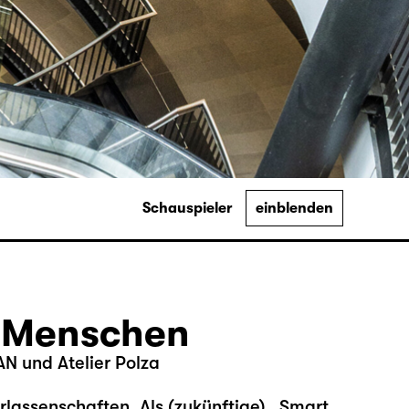
Schauspieler
einblenden
r Menschen
N und Atelier Polza
erlassenschaf­ten. Als (zukünftige) „Smart