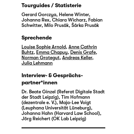
Tourguides / Statisterie
Gerard Gorczya, Helene Winter,
Johanna Rex, Chiara Wicharz, Fabian
Schwitter, Milo Prusák, Šárka Prusák
Sprechende
Louise Sophie Arnold
,
Anne Cathrin
Buhtz
,
Emma Chapuy
,
Denis Grafe
,
Norman Grotegut
,
Andreas Keller
,
Julia Lehmann
Interview- & Gesprächs-
partner*innen
Dr. Beate Ginzel (Referat Digitale Stadt
der Stadt Leipzig), Tim Hofmann
(dezentrale e. V.), Maja-Lee Voigt
(Leuphana Universität Lüneburg),
Johanna Hahn (Harvard Law School),
Jörg Reichert (OK Lab Leipzig)