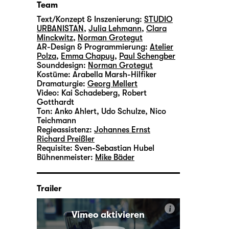
Team
Text/Konzept & Inszenierung:
STUDIO
URBANISTAN
,
Julia Lehmann
,
Clara
Minckwitz
,
Norman Grotegut
AR-Design & Programmierung:
Atelier
Polza
,
Emma Chapuy
,
Paul Schengber
Sounddesign:
Norman Grotegut
Kostüme:
Arabella Marsh-Hilfiker
Dramaturgie:
Georg Mellert
Video:
Kai Schadeberg
,
Robert
Gotthardt
Ton:
Anko Ahlert, Udo Schulze, Nico
Teichmann
Regieassistenz:
Johannes Ernst
Richard Preißler
Requisite:
Sven-Sebastian Hubel
Bühnenmeister:
Mike Bäder
Trailer
i
Vimeo aktivieren