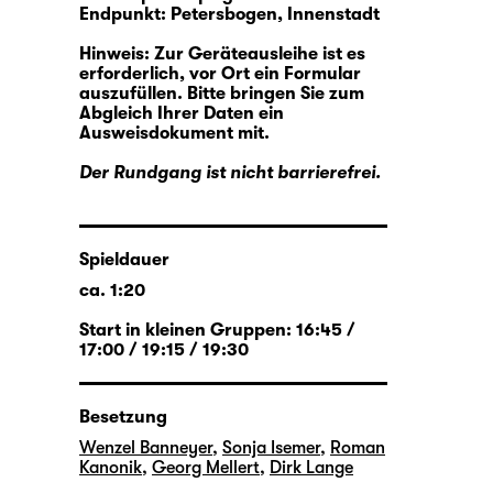
Endpunkt: Petersbogen, Innenstadt
Hinweis: Zur Geräteausleihe ist es
erforderlich, vor Ort ein Formular
auszufüllen. Bitte bringen Sie zum
Abgleich Ihrer Daten ein
Ausweisdokument mit.
Der Rundgang ist nicht barrierefrei.
Spieldauer
ca. 1:20
Start in kleinen Gruppen:
16:45 /
17:00 / 19:15 / 19:30
Besetzung
Wenzel Banneyer
,
Sonja Isemer
,
Roman
Kanonik
,
Georg Mellert
,
Dirk Lange