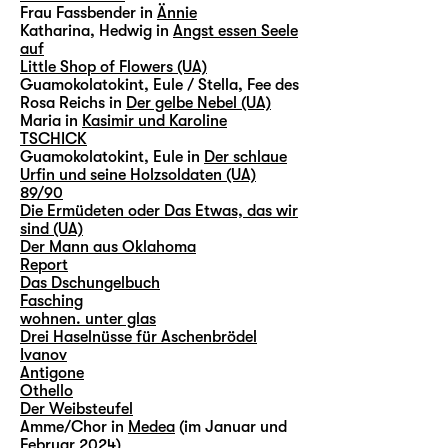
Frau Fassbender in
Ännie
Katharina, Hedwig in
Angst essen Seele
auf
Little Shop of Flowers (UA)
Guamokolatokint, Eule / Stella, Fee des
Rosa Reichs in
Der gelbe Nebel (UA)
Maria in
Kasimir und Karoline
TSCHICK
Guamokolatokint, Eule in
Der schlaue
Urfin und seine Holzsoldaten (UA)
89/90
Die Ermüdeten oder Das Etwas, das wir
sind (UA)
Der Mann aus Oklahoma
Report
Das Dschungelbuch
Fasching
wohnen. unter glas
Drei Haselnüsse für Aschenbrödel
Ivanov
Antigone
Othello
Der Weibsteufel
Amme/Chor in
Medea
(im Januar und
Februar 2024)