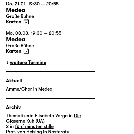
Do, 21.01. 19:30 — 20:55
Medea
Große Bühne
Karten
Mo, 08.03. 19:30 — 20:55
Medea
Große Bühne
Karten
weitere Termine
Aktuell
Amme/Chor in
Medea
Archiv
Thematikerin Elisabeta Varga in
Die
Gläserne Kuh (UA)
2 in
fünf minuten stille
Prof. van Helsing in
Nosferatu