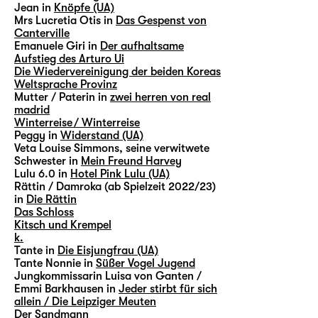
Jean in
Knöpfe (UA)
Mrs Lucretia Otis in
Das Gespenst von
Canterville
Emanuele Giri in
Der aufhaltsame
Aufstieg des Arturo Ui
Die Wiedervereinigung der beiden Koreas
Weltsprache Provinz
Mutter / Paterin in
zwei herren von real
madrid
Winterreise / Winterreise
Peggy in
Widerstand (UA)
Veta Louise Simmons, seine verwitwete
Schwester in
Mein Freund Harvey
Lulu 6.0 in
Hotel Pink Lulu (UA)
Rättin / Damroka (ab Spielzeit 2022/23)
in
Die Rättin
Das Schloss
Kitsch und Krempel
k.
Tante in
Die Eisjungfrau (UA)
Tante Nonnie in
Süßer Vogel Jugend
Jungkommissarin Luisa von Ganten /
Emmi Barkhausen in
Jeder stirbt für sich
allein / Die Leipziger Meuten
Der Sandmann