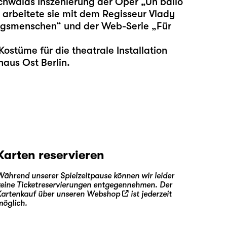
ichwalds Inszenierung der Oper „Un ballo
rbeitete sie mit dem Regisseur Vlady
ingsmenschen“ und der Web-Serie „Für
Kostüme für die theatrale Installation
haus Ost Berlin.
Karten reservieren
Während unserer Spielzeitpause können wir leider
keine Ticketreservierungen entgegennehmen. Der
Kartenkauf über unseren
Webshop
ist jederzeit
möglich.