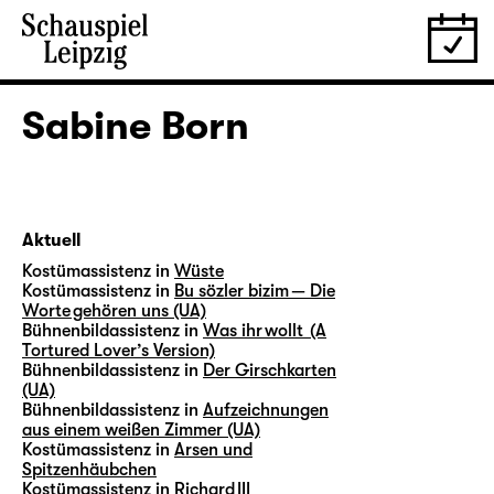
Sabine Born
Aktuell
Kostümassistenz in
Wüste
Kostümassistenz in
Bu sözler bizim — Die
Worte gehören uns (UA)
Bühnenbildassistenz in
Was ihr wollt (A
Tortured Lover’s Version)
Bühnenbildassistenz in
Der Girschkarten
(UA)
Bühnenbildassistenz in
Aufzeichnungen
aus einem weißen Zimmer (UA)
Kostümassistenz in
Arsen und
Spitzenhäubchen
Kostümassistenz in
Richard III