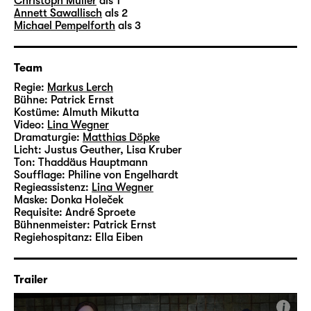
Heidelberger Stückemarkt sowohl mit dem
Christoph Müller
als 1
Annett Sawallisch
als 2
Publikumspreis als auch mit dem SWR2-
Michael Pempelforth
als 3
Hörspielpreis ausgezeichnet. Darüber hinaus
wurde die Leipziger Inszenierung beim
Heidelberger Stückemarkt 2023 mit dem
Team
Nachspielpreis ausgezeichnet.
Regie:
Markus Lerch
Bühne:
Patrick Ernst
Kostüme:
Almuth Mikutta
Die Inszenierung „fünf minuten stille“
Video:
Lina Wegner
entstand als Projekt für das Foyer 1 aus den
Dramaturgie:
Matthias Döpke
Reihen des Ensembles und der Gewerke.
Licht:
Justus Geuther, Lisa Kruber
Ton:
Thaddäus Hauptmann
Regie führt
Markus Lerch
, der seit 2013 als
Soufflage:
Philine von Engelhardt
Schauspieler am Schauspiel Leipzig
Regieassistenz:
Lina Wegner
engagiert ist. Das Bühnenbild entwarf der
Maske:
Donka Holeček
Requisite:
André Sproete
Bühnenmeister Patrick Ernst, die Kostüme
Bühnenmeister:
Patrick Ernst
stammen von Ankleiderin Almuth Mikutta und
Regiehospitanz:
Ella Eiben
die Videos von Regieassistentin
Lina Wegner
.
Trailer
Zusatzhinweise zu sensiblen Inhalten in
i