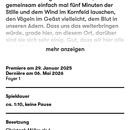
gemeinsam einfach mal fünf Minuten der
Stille und dem Wind im Kornfeld lauschen,
den Vögeln im Geäst vielleicht, dem Blut in
unseren Adern. Dass uns das weiterbringen
würde, grade hier, an diesem Ort, darüber
sind sie sich sehr einig. Gut, dass wir hier alle
nur 120 fahren und im gleichen Boot sitzen.
mehr anzeigen
Und trotzdem: Das konstante Grundrauschen
an Meinungen und Haltungen mal nur für fünf
Minuten abzustellen, scheint komplizierter zu
Premiere am 29. Januar 2025
Dernière am 06. Mai 2026
sein als anfangs angenommen. Schuld daran
Foyer 1
sind letztlich die da draußen. Denn die Hölle,
das sind bekanntermaßen die Anderen.
Spieldauer
Leo Meier
studierte Theaterwissenschaft und
ca. 1:10, keine Pause
Philosophie in Bochum sowie Schauspiel an
der Folkwang Universität der Künste. „
zwei
Besetzung
herren von real madrid
“ wurde 2022 beim