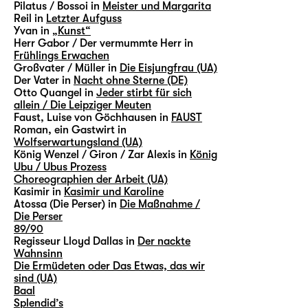
Pilatus / Bossoi in
Meister und Margarita
Reil in
Letzter Aufguss
Yvan in
„Kunst“
Herr Gabor / Der vermummte Herr in
Frühlings Erwachen
Großvater / Müller in
Die Eisjungfrau (UA)
Der Vater in
Nacht ohne Sterne (DE)
Otto Quangel in
Jeder stirbt für sich
allein / Die Leipziger Meuten
Faust, Luise von Göchhausen in
FAUST
Roman, ein Gastwirt in
Wolfserwartungsland (UA)
König Wenzel / Giron / Zar Alexis in
König
Ubu / Ubus Prozess
Choreographien der Arbeit (UA)
Kasimir in
Kasimir und Karoline
Atossa (Die Perser) in
Die Maßnahme /
Die Perser
89/90
Regisseur Lloyd Dallas in
Der nackte
Wahnsinn
Die Ermüdeten oder Das Etwas, das wir
sind (UA)
Baal
Splendid’s