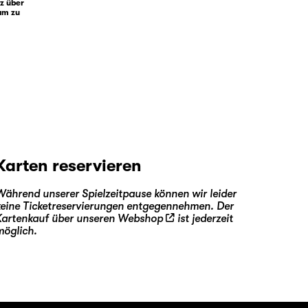
tz über
sam zu
Karten reservieren
Während unserer Spielzeitpause können wir leider
keine Ticketreservierungen entgegennehmen. Der
Kartenkauf über unseren
Webshop
ist jederzeit
möglich.