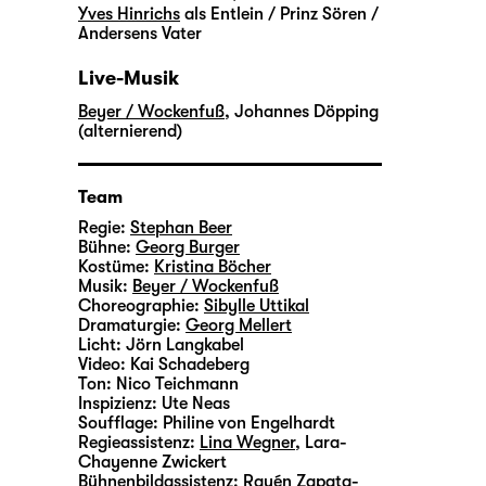
Yves Hinrichs
als Entlein / Prinz Sören /
Andersens Vater
Live-Musik
Beyer / Wockenfuß
,
Johannes Döpping
(alternierend)
Team
Regie:
Stephan Beer
Bühne:
Georg Burger
Kostüme:
Kristina Böcher
Musik:
Beyer / Wockenfuß
Choreographie:
Sibylle Uttikal
Dramaturgie:
Georg Mellert
Licht:
Jörn Langkabel
Video:
Kai Schadeberg
Ton:
Nico Teichmann
Inspizienz:
Ute Neas
Soufflage:
Philine von Engelhardt
Regieassistenz:
Lina Wegner
,
Lara-
Chayenne Zwickert
Bühnenbildassistenz:
Rayén Zapata-