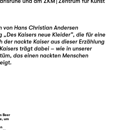
Karlsruhe und am ZKM | Zentrum für Kunst
 von Hans Christian Andersen
ng
„
Des Kaisers neue Kleider
“
, die für eine
h der nackte Kaiser aus dieser Erzählung
Kaisers trägt dabei – wie in unserer
ostüm, das einen nackten Menschen
eigt.
m Beer
ce, um
en