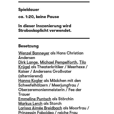
Spieldauer
ca. 1:20, keine Pause
In dieser Inszenierung wird
Stroboskoplicht verwendet.
Besetzung
Wenzel Banneyer
als Hans Christian
Andersen
Dirk Lange
,
Michael Pempelforth
,
Tilo
Krügel
als Theaterkritiker / Meerhexe /
Kaiser / Andersens Großvater
(alternierend)
Hanna Kogler
als Mädchen mit den
Schwefelhölzern / Meerjungfrau /
Oberzeremonienmeisterin / Fee der
Trauer
Emmeline Puntsch
als Störchin
Markus Lerch
als Storch
Larissa Aimée Breidbach
als Moorfrau /
Prinzessin Faboidea / reiche Frau