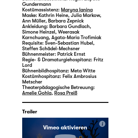
Gundermann
Kostümassistenz:
Maryna Ianina
Maske:
Kathrin Heine, Julia Markow,
Ann Müller, Barbara Zepnick
Ankleidung:
Barbara Gundlach,
Simone Heinzel, Weerasak
Karnchuang, Agata-Maria Trofimiak
Requisite:
Sven-Sebastian Hubel
,
Steffen Schädel-Mechsner
Bühnenmeister:
Patrick Ernst
Regie- & Dramaturgiehospitanz:
Fritz
Lord
Bühnenbildhospitanz:
Meta Witte
Kostümhospitanz:
Felix Ambrosius
Metscher
Theaterpädagogische Betreuung:
Amelie Gohla
,
Rosa Preiß
Trailer
i
Vimeo aktivieren