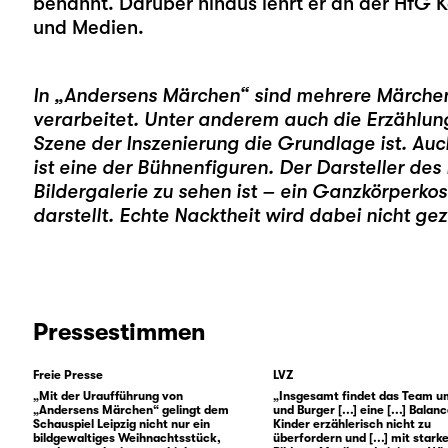
benannt. Darüber hinaus lehrt er an der HfG 
und Medien.
In „Andersens Märchen“ sind mehrere Märchen
verarbeitet. Unter anderem auch die Erzählu
Szene der Inszenierung die Grundlage ist. Auc
ist eine der Bühnenfiguren. Der Darsteller des 
Bildergalerie zu sehen ist – ein Ganzkörperk
darstellt. Echte Nacktheit wird dabei nicht gez
Pressestimmen
Freie Presse
LVZ
„Mit der Uraufführung von
„Insgesamt findet das Team u
„Andersens Märchen“ gelingt dem
und Burger [...] eine [...] Balan
Schauspiel Leipzig nicht nur ein
Kinder erzählerisch nicht zu
bildgewaltiges Weihnachtsstück,
überfordern und
[...]
mit stark