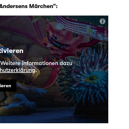
„Andersens Märchen“:
i
tivieren
. Weitere Informationen dazu
hutzerklärung
.
vieren