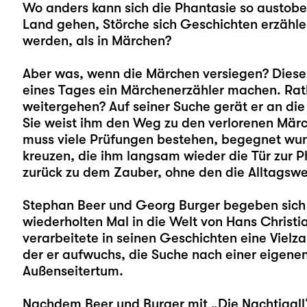
Wo anders kann sich die Phantasie so austob
Land gehen, Störche sich Geschichten erzähle
werden, als in Märchen?
Aber was, wenn die Märchen versiegen? Dies
eines Tages ein Märchenerzähler machen. Ratlo
weitergehen? Auf seiner Suche gerät er an die 
Sie weist ihm den Weg zu den verlorenen Märch
muss viele Prüfungen bestehen, begegnet wun
kreuzen, die ihm langsam wieder die Tür zur P
zurück zu dem Zauber, ohne den die Alltagswelt
Stephan Beer
und
Georg Burger
begeben sich
wiederholten Mal in die Welt von Hans Christia
verarbeitete in seinen Geschichten eine Vielza
der er aufwuchs, die Suche nach einer eigene
Außenseitertum.
Nachdem Beer und Burger mit „
Die Nachtigall