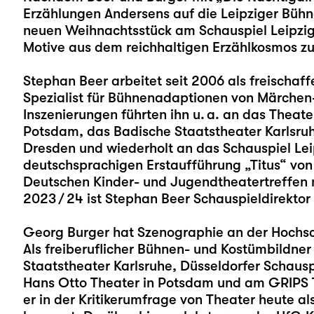
Erzählungen Andersens auf die Leipziger Bühn
neuen Weihnachtsstück am Schauspiel Leipzig 
Motive aus dem reichhaltigen Erzählkosmos 
Stephan Beer
arbeitet seit 2006 als freischaff
Spezialist für Bühnenadaptionen von Märchen
Inszenierungen führten ihn u. a. an das Thea
Potsdam, das Badische Staatstheater Karlsruhe
Dresden und wiederholt an das Schauspiel Leip
deutschsprachigen Erstaufführung „Titus“ vo
Deutschen Kinder- und Jugendtheatertreffen na
2023 / 24 ist Stephan Beer Schauspieldirektor
Georg Burger
hat Szenographie an der Hochsch
Als freiberuflicher Bühnen- und Kostümbildne
Staatstheater Karlsruhe, Düsseldorfer Schaus
Hans Otto Theater in Potsdam und am GRIPS T
er in der Kritikerumfrage von Theater heute 