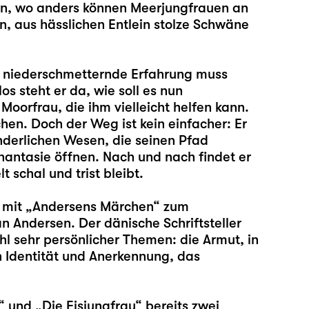
en, wo anders können Meerjungfrauen an
n, aus hässlichen Entlein stolze Schwäne
e niederschmetternde Erfahrung muss
s steht er da, wie soll es nun
Moorfrau, die ihm vielleicht helfen kann.
en. Doch der Weg ist kein einfacher: Er
derlichen Wesen, die seinen Pfad
hantasie öffnen. Nach und nach findet er
 schal und trist bleibt.
 mit „Andersens Märchen“ zum
n Andersen. Der dänische Schriftsteller
hl sehr persönlicher Themen: die Armut, in
n Identität und Anerkennung, das
“ und „
Die Eisjungfrau
“ bereits zwei